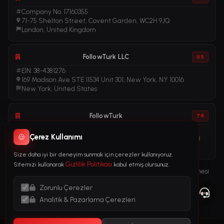
Company No. 17160355
71-75 Shelton Street, Covent Garden, WC2H 9JQ
London, United Kingdom
FollowTurk LLC
US
EIN: 38-4381276
169 Madison Ave STE 11534 Unit 301, New York, NY 10016
New York, United States
FollowTurk
TR
Vergi No: 611281456
🍪
Çerez Kullanımı
Adalet Mah. Manas Blv. Folkart Towers No: 39 İç Kapı No: 3408
İzmir, Türkiye
Size daha iyi bir deneyim sunmak için çerezler kullanıyoruz.
Gizlilik Politikası
Sitemizi kullanarak
kabul etmiş olursunuz.
Kullanım Şartları
Gizlilik Politikası
İade Politikası
Abonelik Sözleşmesi
Çerez Politikası
Yasal Bildirim
Zorunlu Çerezler
Kara Para Aklama ile Mücadele (AML) Politikası
Analitik & Pazarlama Çerezleri