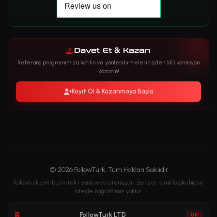
Davet Et & Kazan
Referans programımıza katılın ve yönlendirmelerinizden %10 komisyon
kazanın!
Kayıt Ol & Kazanmaya Başla
© 2026 FollowTurk. Tüm Hakları Saklıdır
followturk.com bizim tek resmi web sitemizdir. Benzer isimli başka hiçbir
siteyle bağlantımız yoktur.
FollowTurk LTD
UK