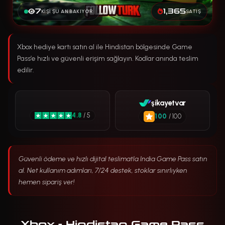
7
1,365
KIŞI ŞU AN BAKIYOR
SATIŞ
Xbox hediye kartı satın al ile Hindistan bölgesinde Game
Pass’e hızlı ve güvenli erişim sağlayın. Kodlar anında teslim
edilir.
şikayetvar
4.8
/ 5
100
/ 100
Güvenli ödeme ve hızlı dijital teslimatla India Game Pass satın
al. Net kullanım adımları, 7/24 destek, stoklar sınırlıyken
hemen sipariş ver!
Xbox - Hindistan Game Pass