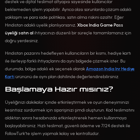
destek ve dijital teslimat altyapısı sayesinde kullanıcılar
beklemeden işlem yapabilir. Ayrıca olası sorunlarda çözüm odaklı
yaklaşım ve para iade politikası, satın alma riskini azaltır. Eğer
Hindistan odaklı üyelik planlıyorsanız,
Xbox India Game Pass
üyeliği satın al
ihtiyacınızı düzenli bir süreçle tamamlamanız için
doğru yerdesiniz.
Hindistan pazarını hedefleyen kullanıcıların bir kısmı, hediye kartı
ile ilerleyip farklı ihtiyaçlarını da aynı bölgede çözmek ister. Bu
durumda, bölge odaklı ek seçenek olarak
Amazon India Inr Hediye
Karti
ürününü de aynı plan dahilinde değerlendirebilirsiniz.
Başlamaya Hazır mısınız?
Üyeliğinizi dakikalar içinde etkinleştirmek ve oyun deneyiminizi
kesintisiz sürdürmek için siparişinizi şimdi oluşturun. Kod teslimatını
aldıktan sonra hesabınızda etkinleştirerek hemen kullanmaya
başlayabilirsiniz. Hızlı teslimat, güvenli ödeme ve 7/24 destek ile
FollowTurk’te işlem yapmak kolay ve kontrollüdür.