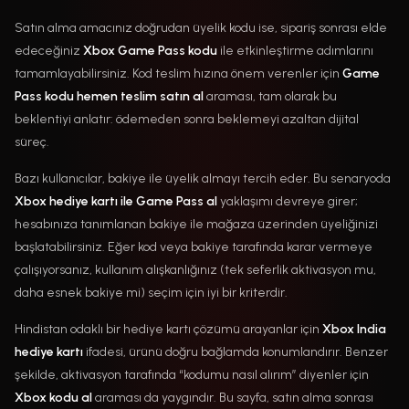
Satın alma amacınız doğrudan üyelik kodu ise, sipariş sonrası elde
edeceğiniz
Xbox Game Pass kodu
ile etkinleştirme adımlarını
tamamlayabilirsiniz. Kod teslim hızına önem verenler için
Game
Pass kodu hemen teslim satın al
araması, tam olarak bu
beklentiyi anlatır: ödemeden sonra beklemeyi azaltan dijital
süreç.
Bazı kullanıcılar, bakiye ile üyelik almayı tercih eder. Bu senaryoda
Xbox hediye kartı ile Game Pass al
yaklaşımı devreye girer;
hesabınıza tanımlanan bakiye ile mağaza üzerinden üyeliğinizi
başlatabilirsiniz. Eğer kod veya bakiye tarafında karar vermeye
çalışıyorsanız, kullanım alışkanlığınız (tek seferlik aktivasyon mu,
daha esnek bakiye mi) seçim için iyi bir kriterdir.
Hindistan odaklı bir hediye kartı çözümü arayanlar için
Xbox India
hediye kartı
ifadesi, ürünü doğru bağlamda konumlandırır. Benzer
şekilde, aktivasyon tarafında “kodumu nasıl alırım” diyenler için
Xbox kodu al
araması da yaygındır. Bu sayfa, satın alma sonrası