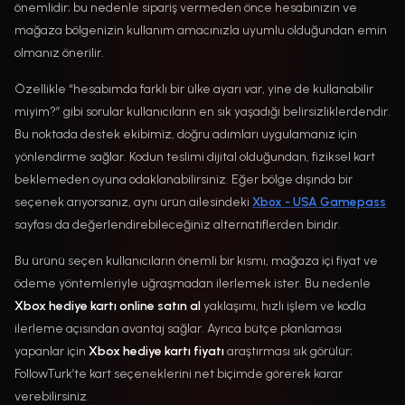
önemlidir; bu nedenle sipariş vermeden önce hesabınızın ve
mağaza bölgenizin kullanım amacınızla uyumlu olduğundan emin
olmanız önerilir.
Özellikle “hesabımda farklı bir ülke ayarı var, yine de kullanabilir
miyim?” gibi sorular kullanıcıların en sık yaşadığı belirsizliklerdendir.
Bu noktada destek ekibimiz, doğru adımları uygulamanız için
yönlendirme sağlar. Kodun teslimi dijital olduğundan, fiziksel kart
beklemeden oyuna odaklanabilirsiniz. Eğer bölge dışında bir
seçenek arıyorsanız, aynı ürün ailesindeki
Xbox - USA Gamepass
sayfası da değerlendirebileceğiniz alternatiflerden biridir.
Bu ürünü seçen kullanıcıların önemli bir kısmı, mağaza içi fiyat ve
ödeme yöntemleriyle uğraşmadan ilerlemek ister. Bu nedenle
Xbox hediye kartı online satın al
yaklaşımı, hızlı işlem ve kodla
ilerleme açısından avantaj sağlar. Ayrıca bütçe planlaması
yapanlar için
Xbox hediye kartı fiyatı
araştırması sık görülür;
FollowTurk’te kart seçeneklerini net biçimde görerek karar
verebilirsiniz.