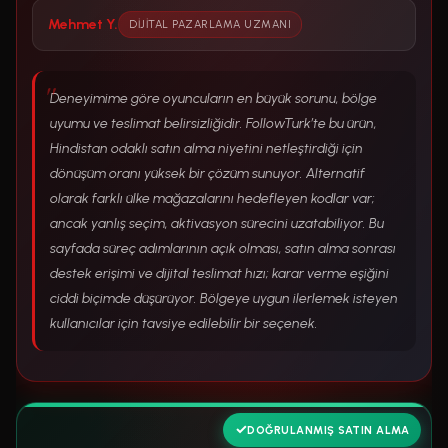
Mehmet Y.
DIJITAL PAZARLAMA UZMANI
Deneyimime göre oyuncuların en büyük sorunu, bölge
uyumu ve teslimat belirsizliğidir. FollowTurk’te bu ürün,
Hindistan odaklı satın alma niyetini netleştirdiği için
dönüşüm oranı yüksek bir çözüm sunuyor. Alternatif
olarak farklı ülke mağazalarını hedefleyen kodlar var;
ancak yanlış seçim, aktivasyon sürecini uzatabiliyor. Bu
sayfada süreç adımlarının açık olması, satın alma sonrası
destek erişimi ve dijital teslimat hızı; karar verme eşiğini
ciddi biçimde düşürüyor. Bölgeye uygun ilerlemek isteyen
kullanıcılar için tavsiye edilebilir bir seçenek.
DOĞRULANMIŞ SATIN ALMA