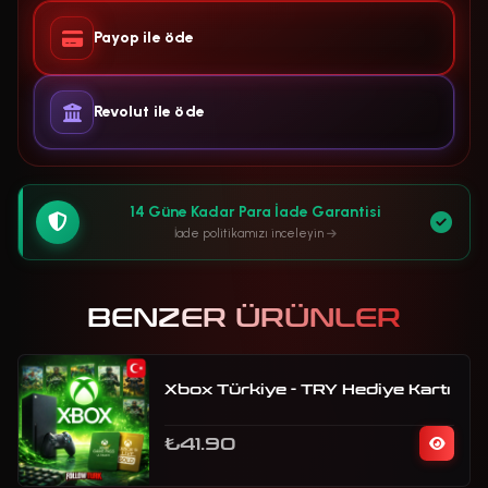
Payop ile öde
Revolut ile öde
14 Güne Kadar Para İade Garantisi
İade politikamızı inceleyin
BENZER ÜRÜNLER
Xbox Türkiye - TRY Hediye Kartı
₺41.90