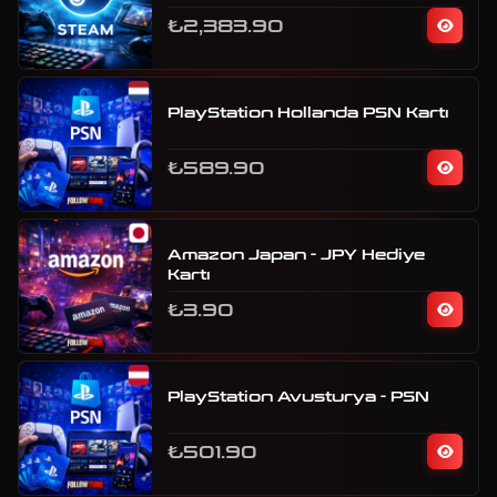
₺2,383.90
PlayStation Hollanda PSN Kartı
₺589.90
Amazon Japan - JPY Hediye
Kartı
₺3.90
PlayStation Avusturya - PSN
₺501.90