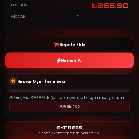
₺266.90
TOPLAM
-
+
MIKTAR:
Sepete Ekle
Hemen Al
Hediye Oyun İlerlemesi
🎁 Giriş yap, ₺200.00 değerinde alışverişte bir oyunu hediye kazan.
Giriş Yap
EXPRESS
Sepete eklemeden tek adımda satın al