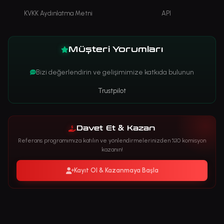
KVKK Aydınlatma Metni
API
Müşteri Yorumları
Bizi değerlendirin ve gelişimimize katkıda bulunun
Trustpilot
Davet Et & Kazan
Referans programımıza katılın ve yönlendirmelerinizden %10 komisyon
kazanın!
Kayıt Ol & Kazanmaya Başla