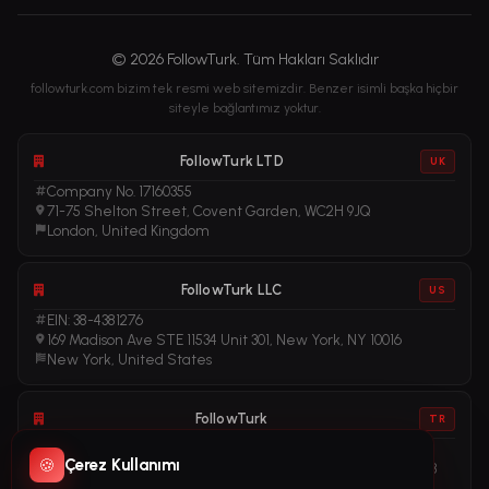
© 2026 FollowTurk. Tüm Hakları Saklıdır
followturk.com bizim tek resmi web sitemizdir. Benzer isimli başka hiçbir
siteyle bağlantımız yoktur.
FollowTurk LTD
UK
Company No. 17160355
71-75 Shelton Street, Covent Garden, WC2H 9JQ
London, United Kingdom
FollowTurk LLC
US
EIN: 38-4381276
169 Madison Ave STE 11534 Unit 301, New York, NY 10016
New York, United States
FollowTurk
TR
Vergi No: 611281456
🍪
Çerez Kullanımı
Adalet Mah. Manas Blv. Folkart Towers No: 39 İç Kapı No: 3408
İzmir, Türkiye