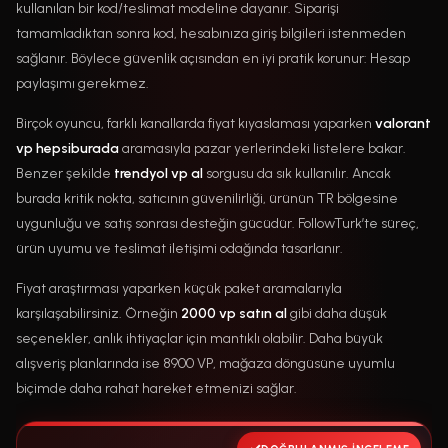
kullanılan bir kod/teslimat modeline dayanır. Siparişi
tamamladıktan sonra kod, hesabınıza giriş bilgileri istenmeden
sağlanır. Böylece güvenlik açısından en iyi pratik korunur: Hesap
paylaşımı gerekmez.
Birçok oyuncu, farklı kanallarda fiyat kıyaslaması yaparken
valorant
vp hepsiburada
aramasıyla pazar yerlerindeki listelere bakar.
Benzer şekilde
trendyol vp al
sorgusu da sık kullanılır. Ancak
burada kritik nokta, satıcının güvenilirliği, ürünün TR bölgesine
uygunluğu ve satış sonrası desteğin gücüdür. FollowTurk’te süreç,
ürün uyumu ve teslimat iletişimi odağında tasarlanır.
Fiyat araştırması yaparken küçük paket aramalarıyla
karşılaşabilirsiniz. Örneğin
2000 vp satın al
gibi daha düşük
seçenekler, anlık ihtiyaçlar için mantıklı olabilir. Daha büyük
alışveriş planlarında ise 8900 VP, mağaza döngüsüne uyumlu
biçimde daha rahat hareket etmenizi sağlar.