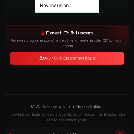
Davet Et & Kazan
Referans programımıza katılın ve yönlendirmelerinizden %10 komisyon
kazanın!
Kayıt Ol & Kazanmaya Başla
© 2026 FollowTurk. Tüm Hakları Saklıdır
followturk.com bizim tek resmi web sitemizdir. Benzer isimli başka hiçbir
siteyle bağlantımız yoktur.