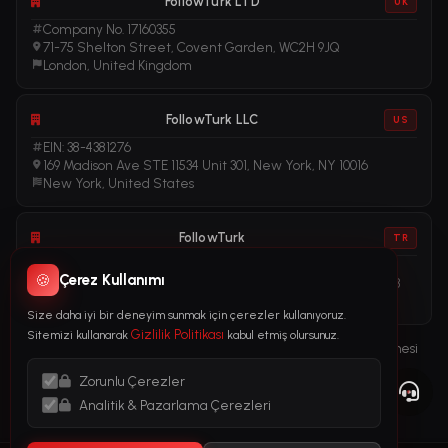
FollowTurk LTD
UK
Company No. 17160355
71-75 Shelton Street, Covent Garden, WC2H 9JQ
London, United Kingdom
FollowTurk LLC
US
EIN: 38-4381276
169 Madison Ave STE 11534 Unit 301, New York, NY 10016
New York, United States
FollowTurk
TR
Vergi No: 611281456
🍪
Çerez Kullanımı
Adalet Mah. Manas Blv. Folkart Towers No: 39 İç Kapı No: 3408
İzmir, Türkiye
Size daha iyi bir deneyim sunmak için çerezler kullanıyoruz.
Gizlilik Politikası
Sitemizi kullanarak
kabul etmiş olursunuz.
Kullanım Şartları
Gizlilik Politikası
İade Politikası
Abonelik Sözleşmesi
Çerez Politikası
Yasal Bildirim
Zorunlu Çerezler
Kara Para Aklama ile Mücadele (AML) Politikası
Analitik & Pazarlama Çerezleri