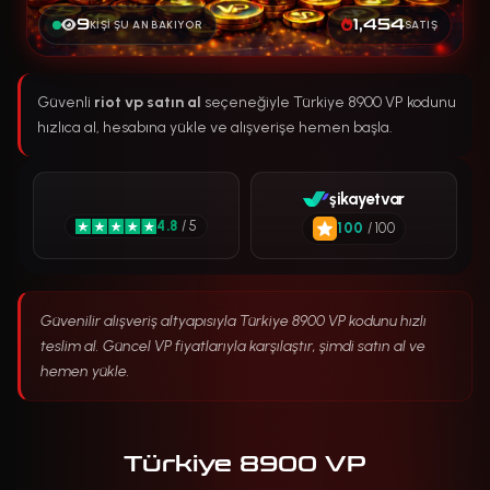
9
1,454
KIŞI ŞU AN BAKIYOR
SATIŞ
Güvenli
riot vp satın al
seçeneğiyle Türkiye 8900 VP kodunu
hızlıca al, hesabına yükle ve alışverişe hemen başla.
şikayetvar
4.8
/ 5
100
/ 100
Güvenilir alışveriş altyapısıyla Türkiye 8900 VP kodunu hızlı
teslim al. Güncel VP fiyatlarıyla karşılaştır, şimdi satın al ve
hemen yükle.
Türkiye 8900 VP