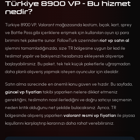
Türkiye 8900 VP - Bu hizmet
nedir?
Türkiye 8900 VP, Valorant mağazasında kostüm, bıçak, kart, sprey
ve Battle Pass gibi içeriklere erişmek için kullanılan oyun içi para
birimini tek pakette sunar. FollowTurk üzerinden
riot vp satın al
işlemini tamamladığınızda, size TR bölgesine uygun bir kod ile
teslimat yapılır ve bakiyenizi hesabınıza ekleyerek alışverişe
başlayabilirsiniz. Bu paket, tek tek küçük paketlerle uğraşmadan
daha planlı alışveriş yapmak isteyen oyuncular için idealdir.
Satın alma sürecinde en önemli konu güven ve hızdır. Bu sayfada,
güncel vp fiyatları
takibi yaparken nelere dikkat etmeniz
gerektiğini, teslimatın nasıl ilerlediğini ve doğru satıcıyı seçmenin
neden kritik olduğunu net şekilde bulacaksınız. Ayrıca, TR
bölgesinde alışveriş yaparken
valorant resmi vp fiyatları
ile piyasa
koşullarını karşılaştırıp kararınızı daha rahat verebilirsiniz.