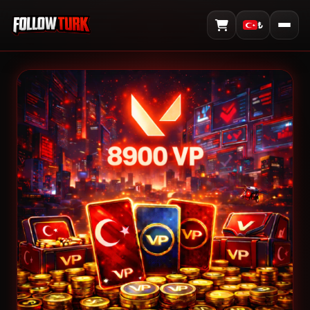
₺
Sepeti Görüntüle