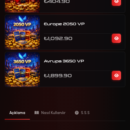
₺404.90
Europe 2050 VP
₺1,092.90
Avrupa 3650 VP
₺1,899.90
Açıklama
Nasıl Kullanılır
S.S.S