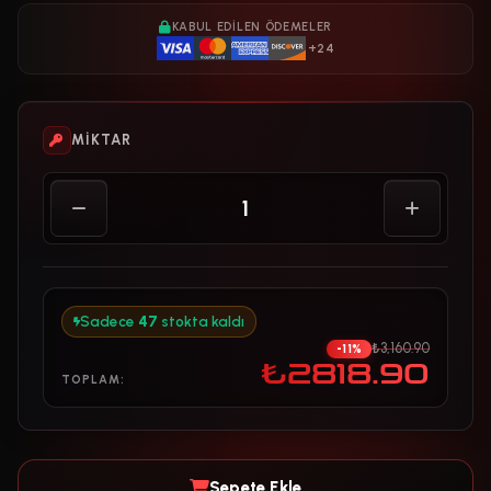
KABUL EDILEN ÖDEMELER
+24
MIKTAR
Sadece
47
stokta kaldı
₺3,160.90
-11%
₺2818.90
TOPLAM:
Sepete Ekle