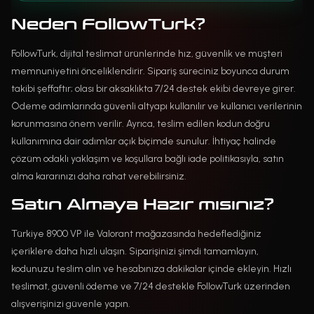
Neden FollowTurk?
FollowTurk, dijital teslimat ürünlerinde hız, güvenlik ve müşteri
memnuniyetini önceliklendirir. Sipariş süreciniz boyunca durum
takibi şeffaftır; olası bir aksaklıkta 7/24 destek ekibi devreye girer.
Ödeme adımlarında güvenli altyapı kullanılır ve kullanıcı verilerinin
korunmasına önem verilir. Ayrıca, teslim edilen kodun doğru
kullanımına dair adımlar açık biçimde sunulur. İhtiyaç halinde
çözüm odaklı yaklaşım ve koşullara bağlı iade politikasıyla, satın
alma kararınızı daha rahat verebilirsiniz.
Satın Almaya Hazır mısınız?
Türkiye 8900 VP ile Valorant mağazasında hedeflediğiniz
içeriklere daha hızlı ulaşın. Siparişinizi şimdi tamamlayın,
kodunuzu teslim alın ve hesabınıza dakikalar içinde ekleyin. Hızlı
teslimat, güvenli ödeme ve 7/24 destekle FollowTurk üzerinden
alışverişinizi güvenle yapın.