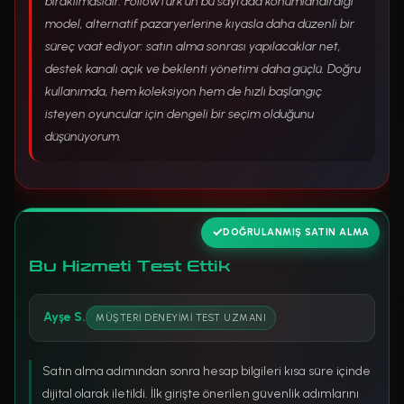
bırakılmasıdır. FollowTurk’ün bu sayfada konumlandırdığı
model, alternatif pazaryerlerine kıyasla daha düzenli bir
süreç vaat ediyor: satın alma sonrası yapılacaklar net,
destek kanalı açık ve beklenti yönetimi daha güçlü. Doğru
kullanımda, hem koleksiyon hem de hızlı başlangıç
isteyen oyuncular için dengeli bir seçim olduğunu
düşünüyorum.
DOĞRULANMIŞ SATIN ALMA
Bu Hizmeti Test Ettik
Ayşe S.
MÜŞTERI DENEYIMI TEST UZMANI
Satın alma adımından sonra hesap bilgileri kısa süre içinde
dijital olarak iletildi. İlk girişte önerilen güvenlik adımlarını