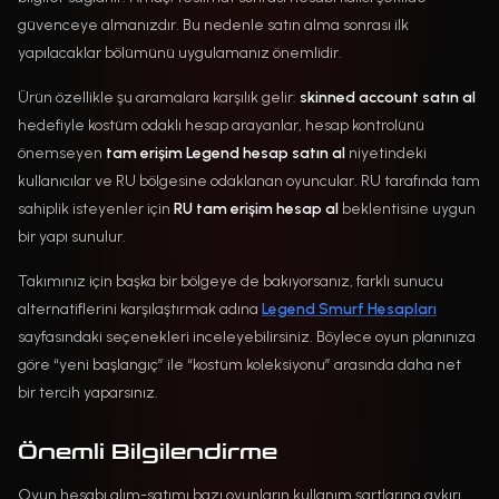
güvenceye almanızdır. Bu nedenle satın alma sonrası ilk
yapılacaklar bölümünü uygulamanız önemlidir.
Ürün özellikle şu aramalara karşılık gelir:
skinned account satın al
hedefiyle kostüm odaklı hesap arayanlar, hesap kontrolünü
önemseyen
tam erişim Legend hesap satın al
niyetindeki
kullanıcılar ve RU bölgesine odaklanan oyuncular. RU tarafında tam
sahiplik isteyenler için
RU tam erişim hesap al
beklentisine uygun
bir yapı sunulur.
Takımınız için başka bir bölgeye de bakıyorsanız, farklı sunucu
alternatiflerini karşılaştırmak adına
Legend Smurf Hesapları
sayfasındaki seçenekleri inceleyebilirsiniz. Böylece oyun planınıza
göre “yeni başlangıç” ile “kostüm koleksiyonu” arasında daha net
bir tercih yaparsınız.
Önemli Bilgilendirme
Oyun hesabı alım-satımı bazı oyunların kullanım şartlarına aykırı