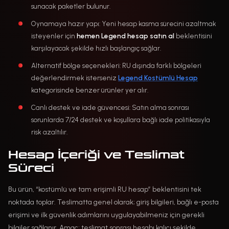
sunacak paketler bulunur.
Oynamaya hazır yapı: Yeni hesap kasma sürecini azaltmak
isteyenler için
hemen Legend hesap satın al
beklentisini
karşılayacak şekilde hızlı başlangıç sağlar.
Alternatif bölge seçenekleri: RU dışında farklı bölgeleri
değerlendirmek isterseniz
Legend Kostümlü Hesap
kategorisinde benzer ürünler yer alır.
Canlı destek ve iade güvencesi: Satın alma sonrası
sorunlarda 7/24 destek ve koşullara bağlı iade politikasıyla
risk azaltılır.
Hesap İçeriği ve Teslimat
Süreci
Bu ürün, “kostümlü ve tam erişimli RU hesap” beklentisini tek
noktada toplar. Teslimatta genel olarak; giriş bilgileri, bağlı e-posta
erişimi ve ilk güvenlik adımlarını uygulayabilmeniz için gerekli
bilgiler sağlanır. Amaç; teslimat sonrası hesabı kalıcı şekilde