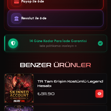
Payop ile öde
Revolut ile öde
14 Güne Kadar Para İade Garantisi
İade politikamızı inceleyin
BENZER ÜRÜNLER
TR Tam Erişim Kostümlü Legend
Hesabı
₺311.90