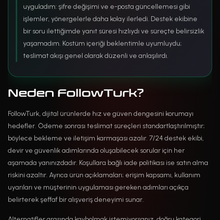
uyguladım: şifre değişimi ve e-posta güncellemesi gibi
işlemler, yönergelerle daha kolay ilerledi. Destek ekibine
bir soru ilettiğimde yanıt süresi hızlıydı ve süreçte belirsizlik
yaşamadım. Kostüm içeriği beklentimle uyumluydu;
teslimat akışı genel olarak düzenli ve anlaşılırdı.
Neden FollowTurk?
FollowTurk, dijital ürünlerde hız ve güven dengesini korumayı
hedefler. Ödeme sonrası teslimat süreçleri standartlaştırılmıştır;
böylece bekleme ve iletişim karmaşası azalır. 7/24 destek ekibi,
devir ve güvenlik adımlarında oluşabilecek sorular için her
aşamada yanınızdadır. Koşullara bağlı iade politikası ise satın alma
riskini azaltır. Ayrıca ürün açıklamaları; erişim kapsamı, kullanım
uyarıları ve müşterinin uygulaması gereken adımları açıkça
belirterek şeffaf bir alışveriş deneyimi sunar.
Alternatifler arasında kaybolmak istemiyorsanız, doğru kategori