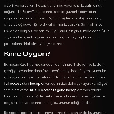
olabilir ve bu durum hesap kısıtlaması veya kalıcı kapatma riski
doğurabilir. FollowTurk, teslimat sonrası güvenlik adımlarını
uygulamanızı önerir; hesabı üçüncü kişilerle paylaşmamanız,
cihaz ve ağ güvenliğine dikkat etmeniz gerekir. Satın alım, bu
riskleri anladığınızı ve sorumluluğu kabul ettiğinizi ifade eder. Ürün
sayfasındaki içerik bilgilendirme amaçlıdır; hiçbir platformun
politikalarını ihlal etmeyi teşvik etmez.
Kime Uygun?
Bu hesap, özellikle kısa sürede hazır bir profil isteyen ve kostüm
içeriğiyle oyundan daha fazla keyif almayı hedefleyen oyuncular
için uygundur. Eğer hedefiniz hızlı giriş ve uzun vadeli kontrol ise
full access skini hesap al
yaklaşımı size daha çok uyar. RU bölgesi
tercihiniz varsa,
RU full access Legend hesap
araması yapan
kullanıcıların beklediği temel kriterler olan erişim devri, güvenlik
değişiklikleri ve teslimat netliği bu ürünün odağındadır.
Rekabetçi tarafta hızlıca sıraya girmek isteyenler de bu üründen