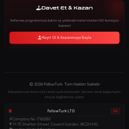
Davet Et & Kazan
Referans programımıza katılın ve yönlendirmelerinizden %10 komisyon
kazanın!
Kayıt Ol & Kazanmaya Başla
© 2026 FollowTurk. Tüm Hakları Saklıdır
followturk.com bizim tek resmi web sitemizdir. Benzer isimli başka hiçbir
siteyle bağlantımız yoktur.
FollowTurk LTD
UK
Company No. 17160355
71-75 Shelton Street, Covent Garden, WC2H 9JQ