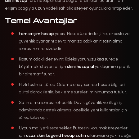
skini hesap
türü hesaplar daha doğru tercih olur. Bu ürün, tam
erişim odağıyla uzun vadeli sahiplik isteyen oyunculara hitap eder.
Temel Avantajlar
tam erişim hesap
yapısı: Hesap üzerinde şifre, e-posta ve
güvenlik ayarlarını devralmanıza odaklanır; satın alma
sonrası kontrol sizdedir.
Kostüm odaklı deneyim: Koleksiyonunuzu kısa sürede
büyütmek isteyenler için
skini hesap al
yaklaşımına pratik
bir alternatif sunar.
Hızlı teslimat süreci: Ödeme onayı sonrası hesap bilgileri
dijital olarak iletilir; bekleme süreleri minimumda tutulur.
Satın alma sonrası rehberlik: Devir, güvenlik ve ilk giriş
adımlarında destek alırsınız; özellikle yeni kullanıcılar için
süreç kolaylaşır.
Uygun maliyetli seçenekler: Bütçesini korumak isteyenler
için
ucuz skini Legend hesap satın al
arayışına yakın değer