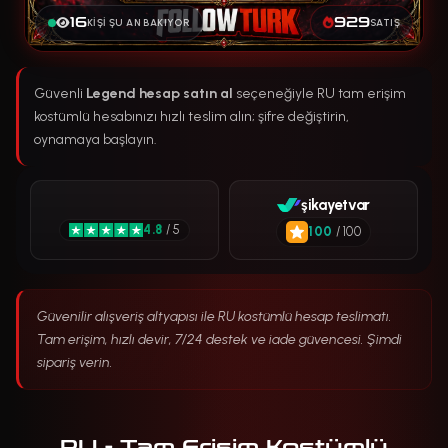
16
929
KIŞI ŞU AN BAKIYOR
SATIŞ
Güvenli
Legend hesap satın al
seçeneğiyle RU tam erişim
kostümlü hesabınızı hızlı teslim alın; şifre değiştirin,
oynamaya başlayın.
şikayetvar
4.8
/ 5
100
/ 100
Güvenilir alışveriş altyapısı ile RU kostümlü hesap teslimatı.
Tam erişim, hızlı devir, 7/24 destek ve iade güvencesi. Şimdi
sipariş verin.
RU - Tam Erişim Kostümlü