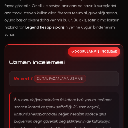
fayda görebilir. Özellikle seviye sınırlarını ve hazırlık süreçlerini
azaltmak isteyen kullanıcılar, “hesabı teslim al, güvenliği ayarla,
oyuna başla” akışını daha verimli bulur. Bu akış, satın alma kararını
hızlandıran
Legend hesap sipariş
niyetine uygun bir deneyim
sunar.
DOĞRULANMIŞ İNCELEME
Uzman İncelemesi
Mehmet Y.
DIJITAL PAZARLAMA UZMANI
Bu ürünü değerlendirirken iki kritere bakıyorum: teslimat
sonrası kontrol ve içerik şeffaflığı. RU tam erişimli,
kostümlü hesaplarda asıl değer; hesabın sadece giriş
bilgilerinin değil, güvenlik değişikliklerinin de kullanıcıya