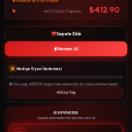
Sadece
18
stokta kaldı
₺412.90
~₺41.2731/skin
Toplam:
Sepete Ekle
Hemen Al
Hediye Oyun İlerlemesi
🎁 Giriş yap, ₺200.00 değerinde alışverişte bir oyunu hediye kazan.
Giriş Yap
EXPRESS
Sepete eklemeden tek adımda satın al