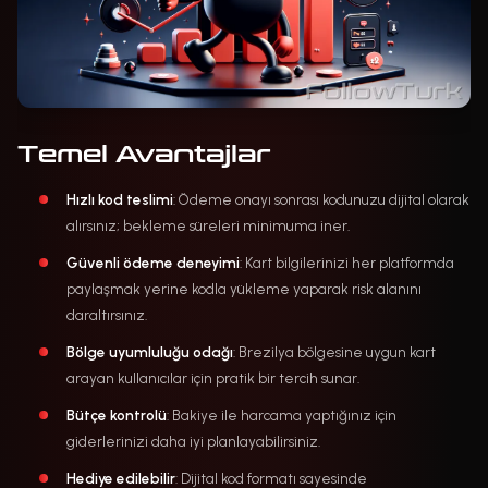
Temel Avantajlar
Hızlı kod teslimi
: Ödeme onayı sonrası kodunuzu dijital olarak
alırsınız; bekleme süreleri minimuma iner.
Güvenli ödeme deneyimi
: Kart bilgilerinizi her platformda
paylaşmak yerine kodla yükleme yaparak risk alanını
daraltırsınız.
Bölge uyumluluğu odağı
: Brezilya bölgesine uygun kart
arayan kullanıcılar için pratik bir tercih sunar.
Bütçe kontrolü
: Bakiye ile harcama yaptığınız için
giderlerinizi daha iyi planlayabilirsiniz.
Hediye edilebilir
: Dijital kod formatı sayesinde