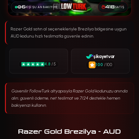
6
418
KIŞI ŞU AN BAKIYOR
SATIŞ
Razer Gold satın al seçenekleriyle Brezilya bölgesine uygun
AUD kodunu hızlı teslimatla güvenle edinin.
şikayetvar
4.8
/ 5
100
/ 100
Güvenilir FollowTurk altyapısıyla Razer Gold kodunuzu anında
alın; güvenli ödeme, net teslimat ve 7/24 destekle hemen
bakiyenizi kullanın.
Razer Gold Brezilya - AUD