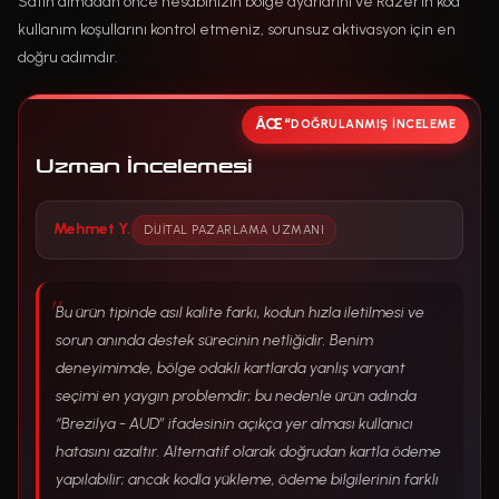
Satın almadan önce hesabınızın bölge ayarlarını ve Razer’ın kod
kullanım koşullarını kontrol etmeniz, sorunsuz aktivasyon için en
doğru adımdır.
DOĞRULANMIŞ İNCELEME
Uzman İncelemesi
Mehmet Y.
DIJITAL PAZARLAMA UZMANI
Bu ürün tipinde asıl kalite farkı, kodun hızla iletilmesi ve
sorun anında destek sürecinin netliğidir. Benim
deneyimimde, bölge odaklı kartlarda yanlış varyant
seçimi en yaygın problemdir; bu nedenle ürün adında
“Brezilya - AUD” ifadesinin açıkça yer alması kullanıcı
hatasını azaltır. Alternatif olarak doğrudan kartla ödeme
yapılabilir; ancak kodla yükleme, ödeme bilgilerinin farklı