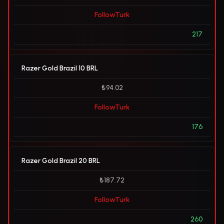
FollowTurk
217
Razer Gold Brazil 10 BRL
₺94.02
FollowTurk
176
Razer Gold Brazil 20 BRL
₺187.72
FollowTurk
260