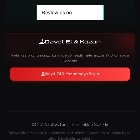
Davet Et & Kazan
Referans programımıza katılın ve yönlendirmelerinizden %10 komisyon
kazanın!
Kayıt Ol & Kazanmaya Başla
© 2026 FollowTurk. Tüm Hakları Saklıdır
followturk.com bizim tek resmi web sitemizdir. Benzer isimli başka hiçbir
siteyle bağlantımız yoktur.