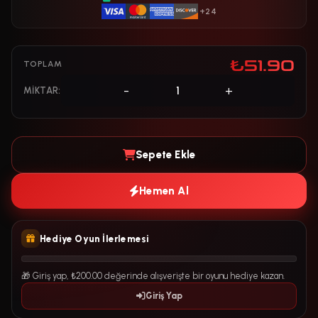
+24
₺51.90
TOPLAM
-
+
MIKTAR:
Sepete Ekle
Hemen Al
Hediye Oyun İlerlemesi
🎁 Giriş yap, ₺200.00 değerinde alışverişte bir oyunu hediye kazan.
Giriş Yap