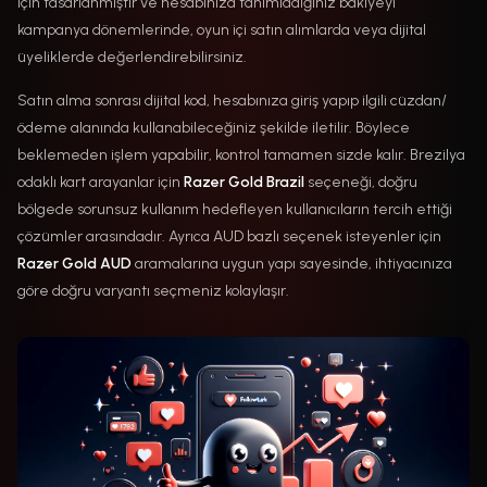
için tasarlanmıştır ve hesabınıza tanımladığınız bakiyeyi
kampanya dönemlerinde, oyun içi satın alımlarda veya dijital
üyeliklerde değerlendirebilirsiniz.
Satın alma sonrası dijital kod, hesabınıza giriş yapıp ilgili cüzdan/
ödeme alanında kullanabileceğiniz şekilde iletilir. Böylece
beklemeden işlem yapabilir, kontrol tamamen sizde kalır. Brezilya
odaklı kart arayanlar için
Razer Gold Brazil
seçeneği, doğru
bölgede sorunsuz kullanım hedefleyen kullanıcıların tercih ettiği
çözümler arasındadır. Ayrıca AUD bazlı seçenek isteyenler için
Razer Gold AUD
aramalarına uygun yapı sayesinde, ihtiyacınıza
göre doğru varyantı seçmeniz kolaylaşır.