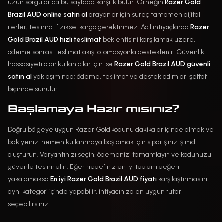
uzun sorgular da bu sayfada karşılık bulur. Örneğin
Razer Gold
Brazil AUD online satın al
arayanlar için süreç tamamen dijital
ilerler; teslimat fiziksel kargo gerektirmez. Acil ihtiyaçlarda
Razer
Gold Brazil AUD hızlı teslimat
beklentisini karşılamak üzere,
ödeme sonrası teslimat akışı otomasyonla desteklenir. Güvenlik
hassasiyeti olan kullanıcılar için ise
Razer Gold Brazil AUD güvenli
satın al
yaklaşımında; ödeme, teslimat ve destek adımları şeffaf
biçimde sunulur.
Başlamaya Hazır mısınız?
Doğru bölgeye uygun Razer Gold kodunu dakikalar içinde almak ve
bakiyenizi hemen kullanmaya başlamak için siparişinizi şimdi
oluşturun. Varyantınızı seçin, ödemenizi tamamlayın ve kodunuzu
güvenle teslim alın. Eğer hedefiniz en iyi toplam değeri
yakalamaksa
En iyi Razer Gold Brazil AUD fiyatı
karşılaştırmasını
aynı kategori içinde yapabilir, ihtiyacınıza en uygun tutarı
seçebilirsiniz.