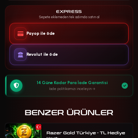
EXPRESS
Sepete eklemeden tek adımda satın al
Payop ile öde
Revolut ile öde
14 Güne Kadar Para İade Garantisi
İade politikamızı inceleyin
BENZER ÜRÜNLER
Razer Gold Türkiye - TL Hediye