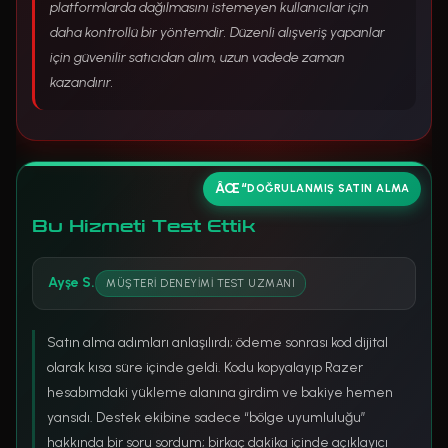
platformlarda dağılmasını istemeyen kullanıcılar için
daha kontrollü bir yöntemdir. Düzenli alışveriş yapanlar
için güvenilir satıcıdan alım, uzun vadede zaman
kazandırır.
DOĞRULANMIŞ SATIN ALMA
Bu Hizmeti Test Ettik
Ayşe S.
MÜŞTERI DENEYIMI TEST UZMANI
Satın alma adımları anlaşılırdı; ödeme sonrası kod dijital
olarak kısa süre içinde geldi. Kodu kopyalayıp Razer
hesabımdaki yükleme alanına girdim ve bakiye hemen
yansıdı. Destek ekibine sadece “bölge uyumluluğu”
hakkında bir soru sordum; birkaç dakika içinde açıklayıcı