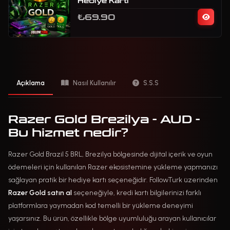
Hediye Kartı
₺69.90
Açıklama
Nasıl Kullanılır
S.S.S
Razer Gold Brezilya - AUD -
Bu hizmet nedir?
Razer Gold Brazil 5 BRL, Brezilya bölgesinde dijital içerik ve oyun
ödemeleri için kullanılan Razer ekosistemine yükleme yapmanızı
sağlayan pratik bir hediye kartı seçeneğidir. FollowTurk üzerinden
Razer Gold satın al
seçeneğiyle, kredi kartı bilgilerinizi farklı
platformlara yaymadan kod temelli bir yükleme deneyimi
yaşarsınız. Bu ürün, özellikle bölge uyumluluğu arayan kullanıcılar