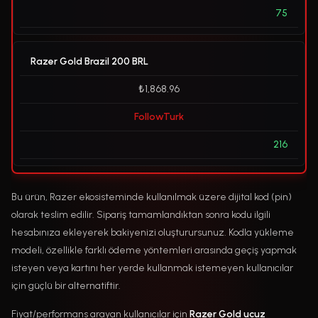
75
Razer Gold Brazil 200 BRL
₺1,868.96
FollowTurk
216
Bu ürün, Razer ekosisteminde kullanılmak üzere dijital kod (pin)
olarak teslim edilir. Sipariş tamamlandıktan sonra kodu ilgili
hesabınıza ekleyerek bakiyenizi oluşturursunuz. Kodla yükleme
modeli, özellikle farklı ödeme yöntemleri arasında geçiş yapmak
isteyen veya kartını her yerde kullanmak istemeyen kullanıcılar
için güçlü bir alternatiftir.
Fiyat/performans arayan kullanıcılar için
Razer Gold ucuz