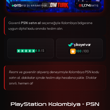
15
1,174
KIŞI ŞU AN BAKIYOR
SATIŞ
Güvenli
PSN satın al
seçeneğiyle Kolombiya bölgesine
uygun dijital kodu anında teslim alın.
şikayetvar
4.8
/ 5
100
/ 100
Resmi ve güvenilir alışveriş deneyimiyle Kolombiya PSN kodu
satın al, dakikalar içinde teslim alıp hesabına yükle. Stoklar
sınırlı, hemen al!
PlayStation Kolombiya - PSN