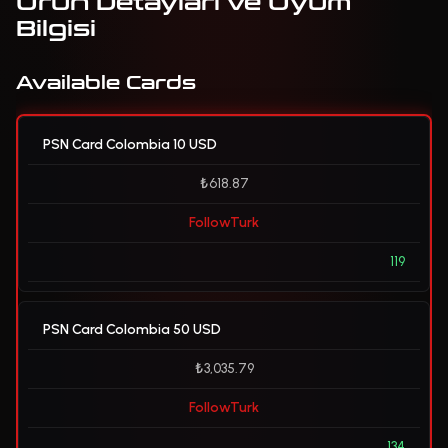
Ürün Detayları ve Uyum
Bilgisi
Available Cards
PSN Card Colombia 10 USD
₺618.87
FollowTurk
119
PSN Card Colombia 50 USD
₺3,035.79
FollowTurk
134