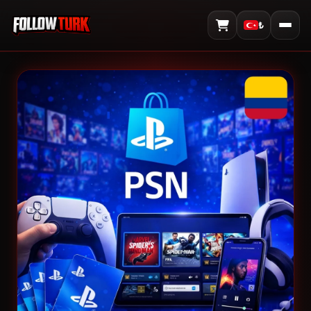
₺
Sepeti Görüntüle