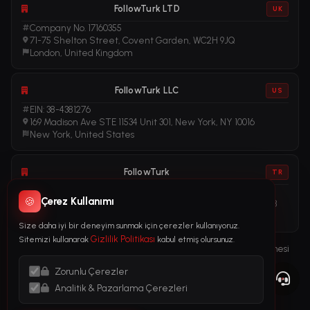
FollowTurk LTD
UK
Company No. 17160355
71-75 Shelton Street, Covent Garden, WC2H 9JQ
London, United Kingdom
FollowTurk LLC
US
EIN: 38-4381276
169 Madison Ave STE 11534 Unit 301, New York, NY 10016
New York, United States
FollowTurk
TR
Vergi No: 611281456
🍪
Çerez Kullanımı
Adalet Mah. Manas Blv. Folkart Towers No: 39 İç Kapı No: 3408
İzmir, Türkiye
Size daha iyi bir deneyim sunmak için çerezler kullanıyoruz.
Gizlilik Politikası
Sitemizi kullanarak
kabul etmiş olursunuz.
Kullanım Şartları
Gizlilik Politikası
İade Politikası
Abonelik Sözleşmesi
Çerez Politikası
Yasal Bildirim
Zorunlu Çerezler
Kara Para Aklama ile Mücadele (AML) Politikası
Analitik & Pazarlama Çerezleri