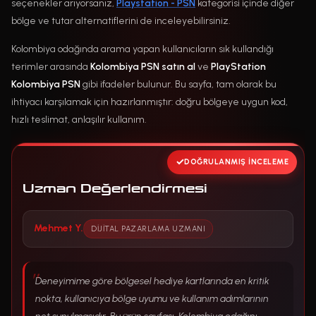
seçenekler arıyorsanız,
Playstation - PSN
kategorisi içinde diğer
bölge ve tutar alternatiflerini de inceleyebilirsiniz.
Kolombiya odağında arama yapan kullanıcıların sık kullandığı
terimler arasında
Kolombiya PSN satın al
ve
PlayStation
Kolombiya PSN
gibi ifadeler bulunur. Bu sayfa, tam olarak bu
ihtiyacı karşılamak için hazırlanmıştır: doğru bölgeye uygun kod,
hızlı teslimat, anlaşılır kullanım.
DOĞRULANMIŞ İNCELEME
Uzman Değerlendirmesi
Mehmet Y.
DIJITAL PAZARLAMA UZMANI
Deneyimime göre bölgesel hediye kartlarında en kritik
nokta, kullanıcıya bölge uyumu ve kullanım adımlarının