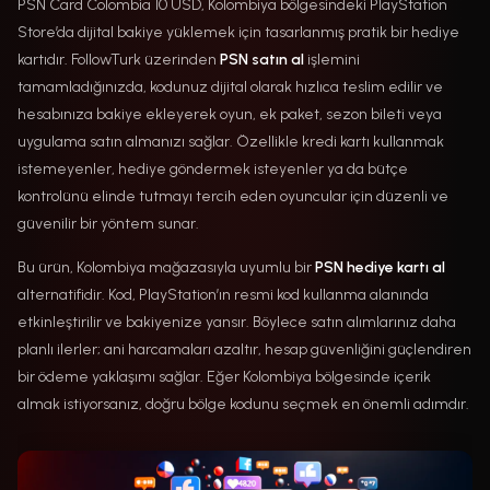
PSN Card Colombia 10 USD, Kolombiya bölgesindeki PlayStation
Store’da dijital bakiye yüklemek için tasarlanmış pratik bir hediye
kartıdır. FollowTurk üzerinden
PSN satın al
işlemini
tamamladığınızda, kodunuz dijital olarak hızlıca teslim edilir ve
hesabınıza bakiye ekleyerek oyun, ek paket, sezon bileti veya
uygulama satın almanızı sağlar. Özellikle kredi kartı kullanmak
istemeyenler, hediye göndermek isteyenler ya da bütçe
kontrolünü elinde tutmayı tercih eden oyuncular için düzenli ve
güvenilir bir yöntem sunar.
Bu ürün, Kolombiya mağazasıyla uyumlu bir
PSN hediye kartı al
alternatifidir. Kod, PlayStation’ın resmi kod kullanma alanında
etkinleştirilir ve bakiyenize yansır. Böylece satın alımlarınız daha
planlı ilerler; ani harcamaları azaltır, hesap güvenliğini güçlendiren
bir ödeme yaklaşımı sağlar. Eğer Kolombiya bölgesinde içerik
almak istiyorsanız, doğru bölge kodunu seçmek en önemli adımdır.