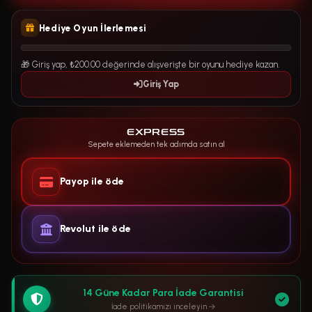
Hediye Oyun İlerlemesi
🎁 Giriş yap, ₺200.00 değerinde alışverişte bir oyunu hediye kazan.
Giriş Yap
EXPRESS
Sepete eklemeden tek adımda satın al
Payop ile öde
Revolut ile öde
14 Güne Kadar Para İade Garantisi
İade politikamızı inceleyin