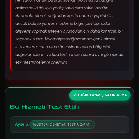
net sunulmasıdır. Bu ürün sayfası, Kolombiya odağını
açıkça belirttiği için yanlış satın alım riskini azaltır.
Alternatif olarak doğrudan kartla ödeme yapılabilir;
ancak bakiye yöntemi, ödeme bilgisi paylaşmadan
alışveriş yapmak isteyen oyuncular için daha kontrollü bir
seçenek sunar. Kolombiya mağazasında içerik almak
isteyenlere, satın alma öncesinde hesap bölgesini
doğrulamalarını ve kod tesliminden sonra aynı gün içinde
etkinleştirmelerini öneririm.
DOĞRULANMIŞ SATIN ALMA
Bu Hizmeti Test Ettik
Ayşe S.
MÜŞTERI DENEYIMI TEST UZMANI