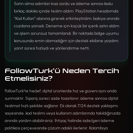
Satın alma adımları kısa sürdü ve ödeme sonrası kodu
birkaç dakika içinde teslim aldım. PlayStation hesabımda
“Kod Kullan” alanına girerek etkinleştirdim; bakiye anında
cüzdana yansıdı. Deneme için küçük bir içerik satın aldım
ve işlem sorunsuz tamamlandı. Bir noktada bölge uyumu
konusunda emin olamadığım için destek ekibine yazdım;
yanıt süresi hızlıydı ve yönlendirme netti.
FollowTurk’ü Neden Tercih
Etmelisiniz?
FollowTurk’te hedef, dijital ürünlerde hız ve güveni aynı anda
sunmaktır. Sipariş süreci sade tasarlanır; ödeme sonrası dijital
teslimat hızlı şekilde sağlanır. Ek olarak 7/24 destek yaklaşımı
sayesinde, kod teslimi veya kullanım adımlarında takıldığınızda
anında yardım alabilirsiniz. İhtiyaç halinde iade/geri ödeme
politikası çerçevesinde çözüm odaklı ilerlenir. Kolombiya