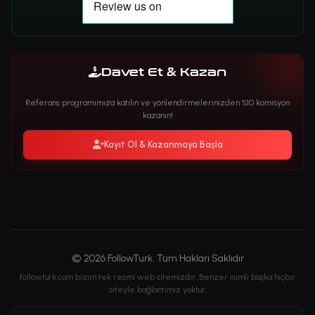
Davet Et & Kazan
Referans programımıza katılın ve yönlendirmelerinizden %10 komisyon
kazanın!
Kayıt Ol & Kazanmaya Başla
© 2026 FollowTurk. Tüm Hakları Saklıdır
followturk.com bizim tek resmi web sitemizdir. Benzer isimli başka hiçbir
siteyle bağlantımız yoktur.