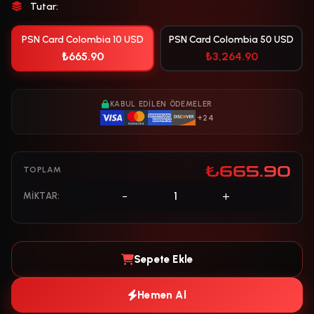
Tutar:
PSN Card Colombia 10 USD
PSN Card Colombia 50 USD
₺665.90
₺3,264.90
KABUL EDILEN ÖDEMELER
+24
₺665.90
TOPLAM
-
+
MIKTAR:
Sepete Ekle
Hemen Al