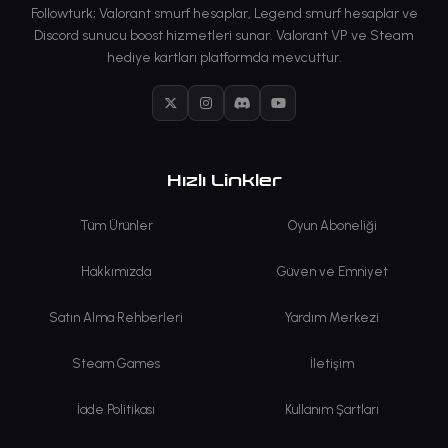
Followturk; Valorant smurf hesaplar, Legend smurf hesaplar ve
Discord sunucu boost hizmetleri sunar. Valorant VP ve Steam
hediye kartları platformda mevcuttur.
X
Instagram
Discord
YouTube
Hızlı Linkler
Tüm Ürünler
Oyun Aboneliği
Hakkımızda
Güven ve Emniyet
Satın Alma Rehberleri
Yardım Merkezi
Steam Games
İletişim
İade Politikası
Kullanım Şartları