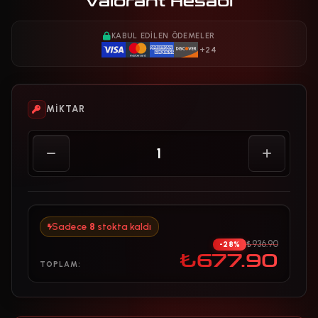
Valorant Hesabı
KABUL EDILEN ÖDEMELER
+24
MIKTAR
Sadece
8
stokta kaldı
₺936.90
-28%
₺677.90
TOPLAM: