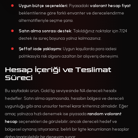
Uygun bütçe seçenekleri:
Piyasadaki
valorant hesap fiyat
beklentilerine göre farklı envanter ve derecelendirme
alternatifleriyle seçme şansı.
Satın alma sonrası destek:
Takıldığınız noktalar için 7/24
destek ile süreç boyunca yalnız kalmazsınız.
Şeffaf iade yaklaşımı:
Uygun koşullarda para iadesi
politikasıyla risk algısını azaltan bir alışveriş deneyimi.
Hesap İçeriği ve Teslimat
Süreci
Bu sayfadaki ürün, Gold lig seviyesinde NA dereceli hesabı
hedefler. Satın alma aşamasında, hesabın bölgesi ve dereceli
uygunluğu gibi ana unsurlar temel karar kriteriniz olmalıdır. Eğer
amaç yalnızca hızlı denemek ise piyasada
random valorant
hesap
seçenekleri de görülebilir; ancak dereceli hedef ve
bölgesel oynanış istiyorsanız, belirli bir ligte konumlanan hesaplar
daha öngörülebilir bir deneyim sunar.