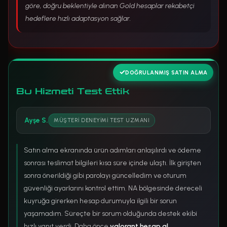
göre, doğru beklentiyle alınan Gold hesaplar rekabetçi
hedeflere hızlı adaptasyon sağlar.
DOĞRULANMIŞ SATIN ALMA
Bu Hizmeti Test Ettik
Ayşe S.
MÜŞTERI DENEYIMI TEST UZMANI
Satın alma ekranında ürün adımları anlaşılırdı ve ödeme
sonrası teslimat bilgileri kısa süre içinde ulaştı. İlk girişten
sonra önerildiği gibi parolayı güncelledim ve oturum
güvenliği ayarlarını kontrol ettim. NA bölgesinde dereceli
kuyruğa girerken hesap durumuyla ilgili bir sorun
yaşamadım. Süreçte bir sorum olduğunda destek ekibi
hızlı yanıt verdi. Daha önce
valorant hesap al