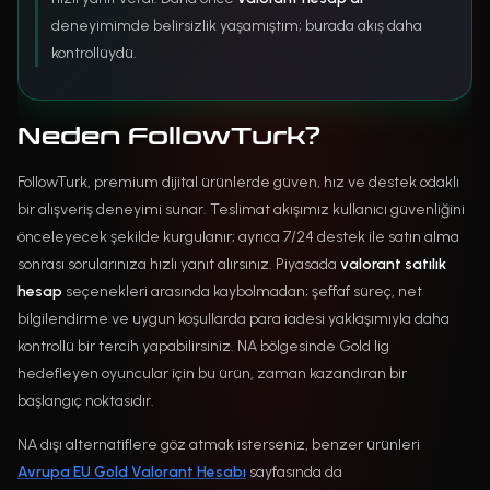
deneyimimde belirsizlik yaşamıştım; burada akış daha
kontrollüydü.
Neden FollowTurk?
FollowTurk, premium dijital ürünlerde güven, hız ve destek odaklı
bir alışveriş deneyimi sunar. Teslimat akışımız kullanıcı güvenliğini
önceleyecek şekilde kurgulanır; ayrıca 7/24 destek ile satın alma
sonrası sorularınıza hızlı yanıt alırsınız. Piyasada
valorant satılık
hesap
seçenekleri arasında kaybolmadan; şeffaf süreç, net
bilgilendirme ve uygun koşullarda para iadesi yaklaşımıyla daha
kontrollü bir tercih yapabilirsiniz. NA bölgesinde Gold lig
hedefleyen oyuncular için bu ürün, zaman kazandıran bir
başlangıç noktasıdır.
NA dışı alternatiflere göz atmak isterseniz, benzer ürünleri
Avrupa EU Gold Valorant Hesabı
sayfasında da