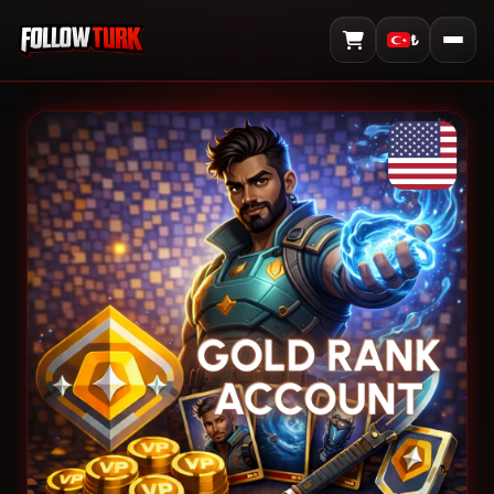
₺
Sepeti Görüntüle