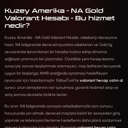
Kuzey Amerika - NA Gold
Valorant Hesabı - Bu hizmet
nedir?
Kuzey Amerika - NA Gold Valorant Hesabı, rekabetçi deneyime
hazır, NA bölgesinde dereceli oyunlara odaklanan ve Gold lig
seviyesinde konumlanan bir hesaba hızlıca sahip olmanızı
sağlayan premium bir çözümdür. Özellikle yeni hesap kasma
süreciyle zaman kaybetmek istemeyen, maç kalitesini koruyarak
uygun bir başlangıç MMR aralığında oynamayı hedefleyen
oyuncular için tasarlanmıştır. FollowTurk’te
valorant hesap satın al
süreci; ürün detaylarının net sunulması, güvenli teslimat akışı ve
satış sonrası destekle birlikte ilerler.
Bu ürün, NA bölgesinde oynayan arkadaşlarınızla aynı sunucu
havuzunda yer almak, dereceli maçlara belirli bir seviyeden giriş
yapmak ve koleksiyon/ilerleme hedeflerini daha planlı sürdürmek
isteyen kullanıcılar için idealdir. Piyasada
valorant hesap satış