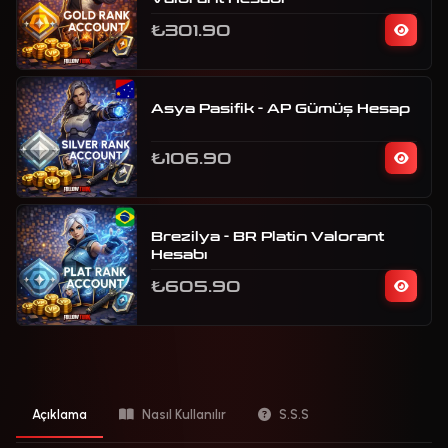
₺301.90
Asya Pasifik - AP Gümüş Hesap
₺106.90
Brezilya - BR Platin Valorant
Hesabı
₺605.90
Açıklama
Nasıl Kullanılır
S.S.S