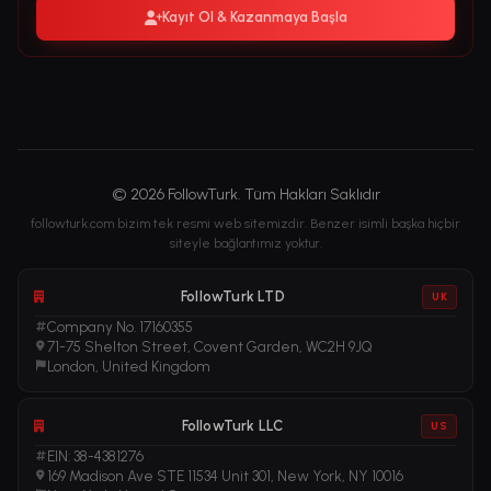
Kayıt Ol & Kazanmaya Başla
© 2026 FollowTurk. Tüm Hakları Saklıdır
followturk.com bizim tek resmi web sitemizdir. Benzer isimli başka hiçbir
siteyle bağlantımız yoktur.
FollowTurk LTD
UK
Company No. 17160355
71-75 Shelton Street, Covent Garden, WC2H 9JQ
London, United Kingdom
FollowTurk LLC
US
EIN: 38-4381276
169 Madison Ave STE 11534 Unit 301, New York, NY 10016