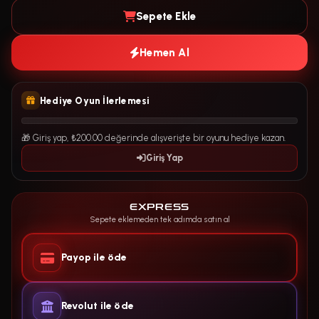
Sepete Ekle
Hemen Al
Hediye Oyun İlerlemesi
🎁 Giriş yap, ₺200.00 değerinde alışverişte bir oyunu hediye kazan.
Giriş Yap
EXPRESS
Sepete eklemeden tek adımda satın al
Payop ile öde
Revolut ile öde