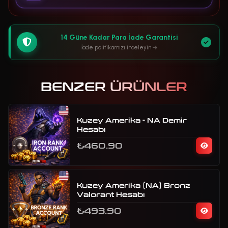
14 Güne Kadar Para İade Garantisi
İade politikamızı inceleyin
BENZER ÜRÜNLER
Kuzey Amerika - NA Demir
Hesabı
₺460.90
Kuzey Amerika (NA) Bronz
Valorant Hesabı
₺493.90