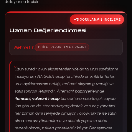
detaylarına tabidir.
DOĞRULANMIŞ İNCELEME
Uzman Değerlendirmesi
Mehmet Y.
DIJITAL PAZARLAMA UZMANI
Uzun süredir oyun ekosistemlerinde dijital ürün sayfalarını
inceliyorum. NA Gold hesap tercihinde en kritik kriterler;
ürün açıklamasının netliği, teslimat akışının güvenliği ve
satış sonrası iletişimdir. Alternatif pazaryerlerinde
itemsatış valorant hesap
benzeri aramalarla çok sayıda
ilan görülse de, standartlaşmış destek ve süreç yönetimi
her zaman aynı seviyede olmuyor. FollowTurk’te ise satın
alma sonrası yönlendirme ve destek yapısının daha
düzenli olması, riskleri yönetilebilir kılıyor. Deneyimime