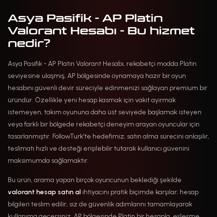
Asya Pasifik - AP Platin
Valorant Hesabı - Bu hizmet
nedir?
Asya Pasifik - AP Platin Valorant Hesabı, rekabetçi modda Platin
seviyesine ulaşmış, AP bölgesinde oynamaya hazır bir oyun
hesabını güvenli devir süreciyle edinmenizi sağlayan premium bir
üründür. Özellikle yeni hesap kasmak için vakit ayırmak
istemeyen, takım oyununa daha üst seviyede başlamak isteyen
veya farklı bir bölgede rekabetçi deneyim arayan oyuncular için
tasarlanmıştır. FollowTurk’te hedefimiz; satın alma sürecini anlaşılır,
teslimatı hızlı ve desteği erişilebilir tutarak kullanıcı güvenini
maksimumda sağlamaktır.
Bu ürün, arama yapan birçok oyuncunun beklediği şekilde
valorant hesap satın al
ihtiyacını pratik biçimde karşılar; hesap
bilgileri teslim edilir, siz de güvenlik adımlarını tamamlayarak
kullanıma geçersiniz. AP bölgesinde Platin bir hesapla, eşleşme