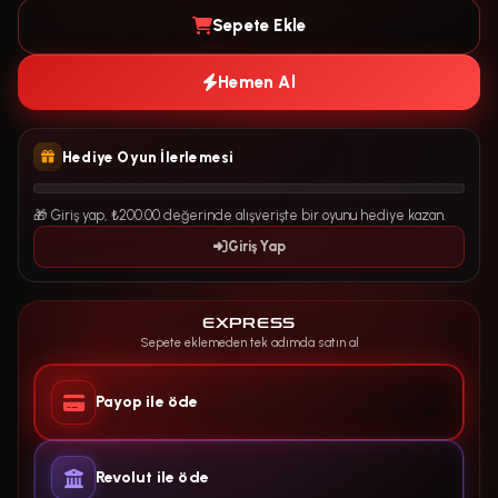
Sepete Ekle
Hemen Al
Hediye Oyun İlerlemesi
🎁 Giriş yap, ₺200.00 değerinde alışverişte bir oyunu hediye kazan.
Giriş Yap
EXPRESS
Sepete eklemeden tek adımda satın al
Payop ile öde
Revolut ile öde