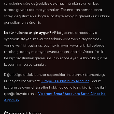
süreçlerine göre değişebilse de amaç mümkün olan en kısa
sürede güvenli teslimat yapmaktır. Teslimattan hemen sonra
şifreyi değiştirmeniz, bağlı e-posta/telefon gibi güvenlik unsurlarını
güncellemeniz önerilir.
Ne tür kullanıcılar için uygun?
AP bölgesinde arkadaşlarıyla
oynamak isteyen, mevcut hesabının kademesini değiştirmek
yerine yeni bir başlangıç yapmak isteyen veya farklı bölgelerde
rekabetçi deneyim arayan oyuncular için idealdir. Ayrıca, “satılık
hesap” araştırırken güven unsurunu önceleyen kullanıcılar için de
kapsamlı bir süreç sunulur.
Diğer bölgelerdeki benzer seçenekleri incelemek isterseniz şu
ürüne göz atabilirsiniz:
Europe - EU Platinum Account
. Smurf
kavramı ve oyun içi işaretler hakkında daha fazla bilgi için de ilgili
içeriği okuyabilirsiniz:
Valorant Smurf Accounts Satin Alinca Ne
Aliyorsun
.
Önemli Uyarı