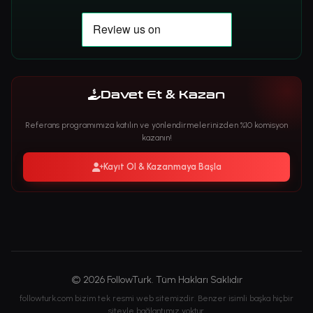
Davet Et & Kazan
Referans programımıza katılın ve yönlendirmelerinizden %10 komisyon
kazanın!
Kayıt Ol & Kazanmaya Başla
© 2026 FollowTurk. Tüm Hakları Saklıdır
followturk.com bizim tek resmi web sitemizdir. Benzer isimli başka hiçbir
siteyle bağlantımız yoktur.