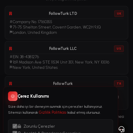
FollowTurk LTD
UK
Company No. 17160355
71-75 Shelton Street, Covent Garden, WC2H 9JQ
London, United Kingdom
FollowTurk LLC
US
EIN: 38-4381276
169 Madison Ave STE 11534 Unit 301, New York, NY 10016
New York, United States
FollowTurk
TR
Vergi No: 611281456
🍪
Çerez Kullanımı
Adalet Mah. Manas Blv. Folkart Towers No: 39 İç Kapı No: 3408
İzmir, Türkiye
Size daha iyi bir deneyim sunmak için çerezler kullanıyoruz.
Gizlilik Politikası
Sitemizi kullanarak
kabul etmiş olursunuz.
Kullanım Şartları
Gizlilik Politikası
İade Politikası
Abonelik Sözleşmesi
Çerez Politikası
Yasal Bildirim
Zorunlu Çerezler
Kara Para Aklama ile Mücadele (AML) Politikası