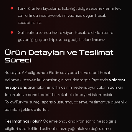
Farklı ürünleri kıyaslama kolaylığı: Bölge seçeneklerini tek
çatı altında inceleyerek ihtiyacınıza uygun hesabı
seçebilirsiniz.
Satın alma sonrası hızlı aksiyon: Hesabı aldıktan sonra
güvenliği güçlendirip oyuna geçişi hızlandırırsınız.
Ürün Detayları ve Teslimat
Süreci
Bu sayfa, AP bölgesinde Platin seviyede bir Valorant hesabı
edinmek isteyen kullanıcılar için hazırlanmıştır. Piyasada
valorant
hesap satış
aramalarının artmasının nedeni, oyuncuların zaman
tasarrufu ve daha hedefli bir rekabet deneyimi istemesidir.
FollowTurk’te süreç; sipariş oluşturma, ödeme, teslimat ve güvenlik
adımları şeklinde ilerler.
Teslimat nasıl olur?
Ödeme onaylandıktan sonra hesap giriş
bilgileri size iletilir. Teslimatın hızı, yoğunluk ve doğrulama