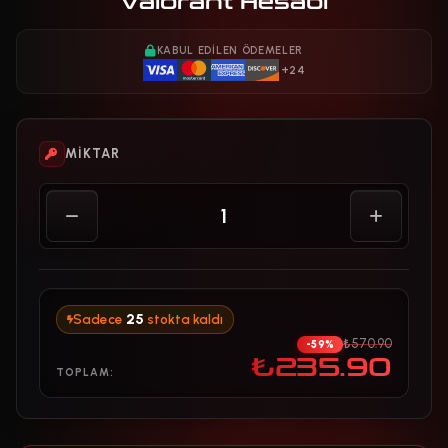
Valorant Hesabı
KABUL EDILEN ÖDEMELER
+24
MIKTAR
Sadece
25
stokta kaldı
₺570.90
-59%
₺235.90
TOPLAM: