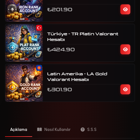
₺201.90
Türkiye - TR Platin Valorant
Hesabı
₺424.90
Latin Amerika - LA Gold
Valorant Hesabı
₺301.90
Açıklama
Nasıl Kullanılır
S.S.S