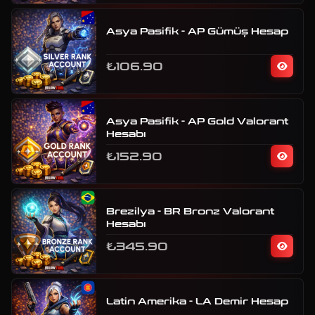
Asya Pasifik - AP Gümüş Hesap
₺106.90
Asya Pasifik - AP Gold Valorant
Hesabı
₺152.90
Brezilya - BR Bronz Valorant
Hesabı
₺345.90
Latin Amerika - LA Demir Hesap