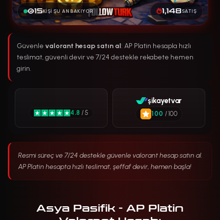
15
1,148
KIŞI ŞU AN BAKIYOR
SATIŞ
Güvenle
valorant hesap satın al
: AP Platin hesapla hızlı
teslimat, güvenli devir ve 7/24 destekle rekabete hemen
girin.
şikayetvar
4.8
/ 5
100
/ 100
Resmi süreç ve 7/24 destekle güvenle valorant hesap satın al.
AP Platin hesapta hızlı teslimat, şeffaf devir, hemen başla!
Asya Pasifik - AP Platin