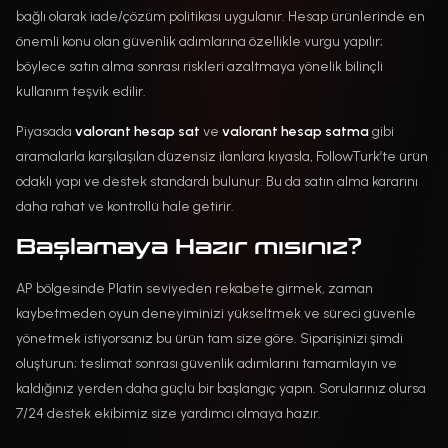
bağlı olarak iade/çözüm politikası uygulanır. Hesap ürünlerinde en
önemli konu olan güvenlik adımlarına özellikle vurgu yapılır;
böylece satın alma sonrası riskleri azaltmaya yönelik bilinçli
kullanım teşvik edilir.
Piyasada
valorant hesap sat
ve
valorant hesap satma
gibi
aramalarla karşılaşılan düzensiz ilanlara kıyasla, FollowTurk’te ürün
odaklı yapı ve destek standardı bulunur. Bu da satın alma kararını
daha rahat ve kontrollü hale getirir.
Başlamaya Hazır mısınız?
AP bölgesinde Platin seviyeden rekabete girmek, zaman
kaybetmeden oyun deneyiminizi yükseltmek ve süreci güvenle
yönetmek istiyorsanız bu ürün tam size göre. Siparişinizi şimdi
oluşturun; teslimat sonrası güvenlik adımlarını tamamlayın ve
kaldığınız yerden daha güçlü bir başlangıç yapın. Sorularınız olursa
7/24 destek ekibimiz size yardımcı olmaya hazır.