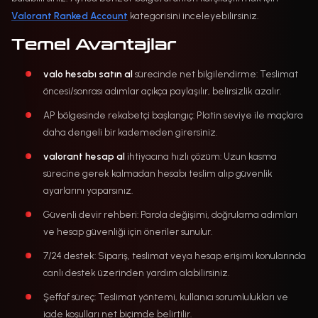
Valorant Ranked Account
kategorisini inceleyebilirsiniz.
Temel Avantajlar
valo hesabı satın al
sürecinde net bilgilendirme: Teslimat
öncesi/sonrası adımlar açıkça paylaşılır, belirsizlik azalır.
AP bölgesinde rekabetçi başlangıç: Platin seviye ile maçlara
daha dengeli bir kademeden girersiniz.
valorant hesap al
ihtiyacına hızlı çözüm: Uzun kasma
sürecine gerek kalmadan hesabı teslim alıp güvenlik
ayarlarını yaparsınız.
Güvenli devir rehberi: Parola değişimi, doğrulama adımları
ve hesap güvenliği için öneriler sunulur.
7/24 destek: Sipariş, teslimat veya hesap erişimi konularında
canlı destek üzerinden yardım alabilirsiniz.
Şeffaf süreç: Teslimat yöntemi, kullanıcı sorumlulukları ve
iade koşulları net biçimde belirtilir.