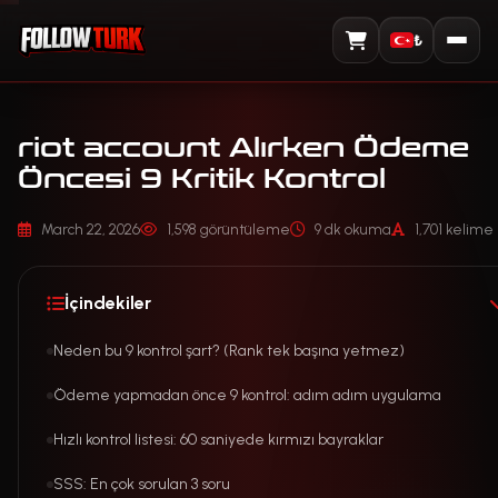
₺
Sepeti Görüntüle
riot account Alırken Ödeme
Öncesi 9 Kritik Kontrol
March 22, 2026
1,598 görüntüleme
9 dk okuma
1,701 kelime
İçindekiler
Neden bu 9 kontrol şart? (Rank tek başına yetmez)
Ödeme yapmadan önce 9 kontrol: adım adım uygulama
Hızlı kontrol listesi: 60 saniyede kırmızı bayraklar
SSS: En çok sorulan 3 soru