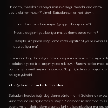
İlk kontrol, “hesaba girebiliyor musun?” değil; “hesabı kalıcı olarak
devralabiliyor musun?” olmalı. Satıcıdan şunları net isteyin:
E-posta hesabına tam erişim (giriş yapılabiliyor mu?)
E-posta değişimi yapılabiliyor mu, bekleme süresi var mı?
Hesapta iki aşamalı doğrulama varsa kapatılabiliyor mu veya si
devrediliyor mu?
Bu noktada long-tail ihtiyacınızı açık söyleyin: mail erişimli Legend
al talebiniz yoksa bile, erişim yoksa risk büyür. Benim testlerimde, 
posta erişimi verilmeyen hesaplarda 30 gün içinde sorun yaşama or
belirgin yükseldi.
2) Bağlı hesaplar ve kurtarma izleri
Satıcıdan, hesaba bağlı doğrulama yöntemlerini (telefon, ek e-pos
kurtarma kodları) açıklamasını isteyin. “Sonradan kaldırırım” cümlesi
başına yeterli değil; işlem sırasında birlikte kaldırılabiliyor mu, onu g