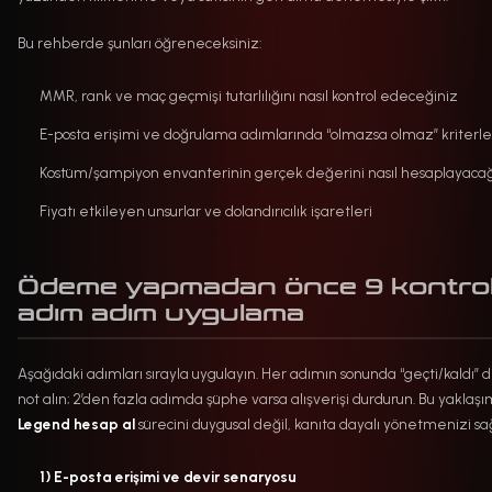
Bu rehberde şunları öğreneceksiniz:
MMR, rank ve maç geçmişi tutarlılığını nasıl kontrol edeceğiniz
E-posta erişimi ve doğrulama adımlarında “olmazsa olmaz” kriterle
Kostüm/şampiyon envanterinin gerçek değerini nasıl hesaplayacağ
Fiyatı etkileyen unsurlar ve dolandırıcılık işaretleri
Ödeme yapmadan önce 9 kontrol
adım adım uygulama
Aşağıdaki adımları sırayla uygulayın. Her adımın sonunda “geçti/kaldı” d
not alın; 2’den fazla adımda şüphe varsa alışverişi durdurun. Bu yaklaşı
Legend hesap al
sürecini duygusal değil, kanıta dayalı yönetmenizi sağ
1) E-posta erişimi ve devir senaryosu