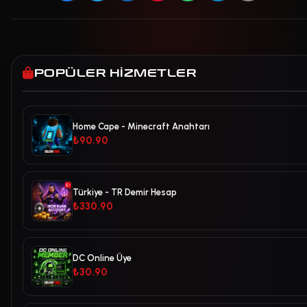
POPÜLER HIZMETLER
Home Cape - Minecraft Anahtarı
₺90.90
Türkiye - TR Demir Hesap
₺330.90
DC Online Üye
₺30.90