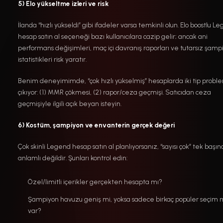
5) Elo yükseltme izleri ve risk
İlanda “hızlı yükseldi” gibi ifadeler varsa temkinli olun. Elo boostlu L
hesap satın al seçeneği bazı kullanıcılara cazip gelir; ancak ani
performans değişimleri, maç içi davranış raporları ve tutarsız şamp
istatistikleri risk yaratır.
Benim deneyimimde, “çok hızlı yükselmiş” hesaplarda iki tip probl
çıkıyor: (1) MMR çökmesi, (2) rapor/ceza geçmişi. Satıcıdan ceza
geçmişiyle ilgili açık beyan isteyin.
6) Kostüm, şampiyon ve envanterin gerçek değeri
Çok skinli Legend hesap satın al planlıyorsanız, “sayısı çok” tek başın
anlamlı değildir. Şunları kontrol edin:
Özel/limitli içerikler gerçekten hesapta mı?
Şampiyon havuzu geniş mi, yoksa sadece birkaç popüler seçim 
var?