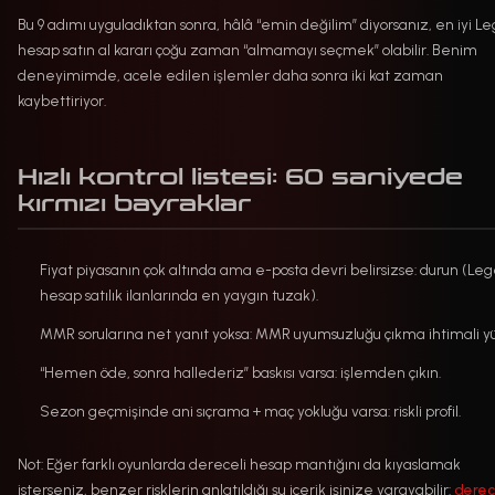
Bu 9 adımı uyguladıktan sonra, hâlâ “emin değilim” diyorsanız, en iyi L
hesap satın al kararı çoğu zaman “almamayı seçmek” olabilir. Benim
deneyimimde, acele edilen işlemler daha sonra iki kat zaman
kaybettiriyor.
Hızlı kontrol listesi: 60 saniyede
kırmızı bayraklar
Fiyat piyasanın çok altında ama e-posta devri belirsizse: durun (Le
hesap satılık ilanlarında en yaygın tuzak).
MMR sorularına net yanıt yoksa: MMR uyumsuzluğu çıkma ihtimali y
“Hemen öde, sonra hallederiz” baskısı varsa: işlemden çıkın.
Sezon geçmişinde ani sıçrama + maç yokluğu varsa: riskli profil.
Not: Eğer farklı oyunlarda dereceli hesap mantığını da kıyaslamak
isterseniz, benzer risklerin anlatıldığı şu içerik işinize yarayabilir:
derec