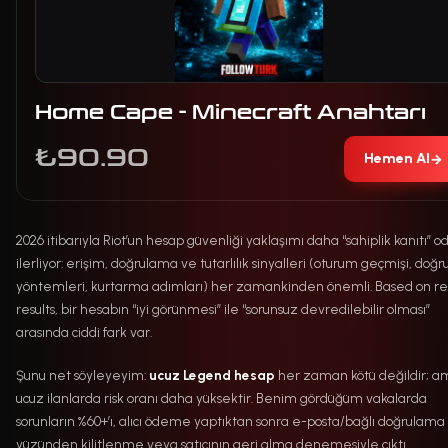
Home Cape - Minecraft Anahtarı
₺90.90
Hemen Al
→
2026 itibarıyla Riot’un hesap güvenliği yaklaşımı daha “sahiplik kanıtı” od
ilerliyor: erişim, doğrulama ve tutarlılık sinyalleri (oturum geçmişi, doğ
yöntemleri, kurtarma adımları) her zamankinden önemli. Based on re
results, bir hesabın “iyi görünmesi” ile “sorunsuz devredilebilir olması”
arasında ciddi fark var.
Şunu net söyleyeyim:
ucuz Legend hesap
her zaman kötü değildir; a
ucuz ilanlarda risk oranı daha yüksektir. Benim gördüğüm vakalarda
sorunların %60+’ı, alıcı ödeme yaptıktan sonra e-posta/bağlı doğrulama
yüzünden kilitlenme veya satıcının geri alma denemesiyle çıktı.