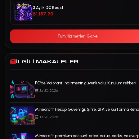
3 Aylık DC Boost
₺1,157.90
Tüm Hizmetleri Gör
İLGILI MAKALELER
PC’de Valorant indirmenin güvenli yolu: Kurulum rehberi
Jul 30, 2026
Minecraft Hesap Güvenliği: Şifre, 2FA ve Kurtarma Rehb
Jul 28, 2026
Minecraft premium account price: value, perks, no over