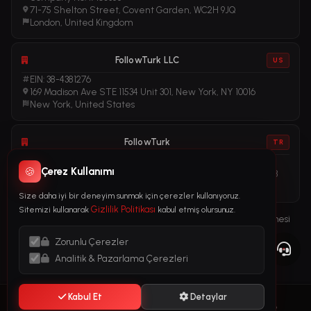
71-75 Shelton Street, Covent Garden, WC2H 9JQ
London, United Kingdom
FollowTurk LLC
US
EIN: 38-4381276
169 Madison Ave STE 11534 Unit 301, New York, NY 10016
New York, United States
FollowTurk
TR
Vergi No: 611281456
🍪
Çerez Kullanımı
Adalet Mah. Manas Blv. Folkart Towers No: 39 İç Kapı No: 3408
İzmir, Türkiye
Size daha iyi bir deneyim sunmak için çerezler kullanıyoruz.
Gizlilik Politikası
Sitemizi kullanarak
kabul etmiş olursunuz.
Kullanım Şartları
Gizlilik Politikası
İade Politikası
Abonelik Sözleşmesi
Çerez Politikası
Yasal Bildirim
Zorunlu Çerezler
Kara Para Aklama ile Mücadele (AML) Politikası
Analitik & Pazarlama Çerezleri
Kabul Et
Detaylar