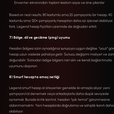
Envanter ekranından toplam kostüm sayısı ve öne çıkanlar
Based on real results, 80 kostümlü ama 25 şampiyonlu bir hesap, 40
kostümlü ama 120+ şampiyonlu hesaptan daha az işlevsel olabiliyor.
fark, Legend hesap fiyatları üzerinde de doğrudan etkili.
7) Bölge, dil ve gecikme (ping) uyumu
Hesabın bölgesi sizin oynadığınız sunucuya uygun değilse, “ucuz” g
hesap uzun vadede pahalıya gelir. Sunucu değişimi maliyet ve z
doğurabilir. Satıcıdan bölge bilgisini net alın ve kendi bağlantınızla
uyumunu düşünün.
8) Smurf hesapta amaç netliği
Legend smurf hesap al isteyenler genelde iki amaçla alıyor: yeni
şampiyon/rol denemek veya arkadaşlarla daha düşük seviyede
oynamak. Burada kritik kontrol, hesabın “çok temiz” görünmesine
aldanmamaktır. Yeni hesaplarda doğrulama ve sahiplik kanıtı daha
olabiliyor.