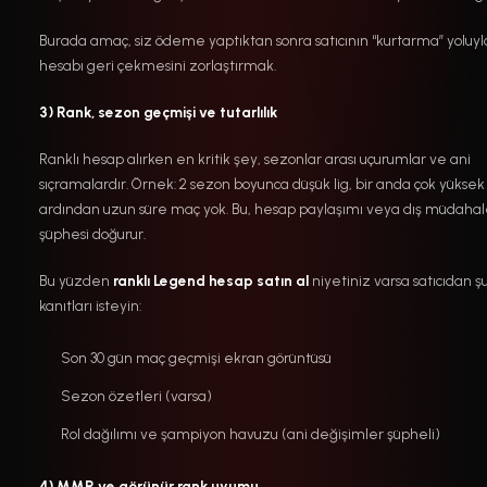
Burada amaç, siz ödeme yaptıktan sonra satıcının “kurtarma” yoluyl
hesabı geri çekmesini zorlaştırmak.
3) Rank, sezon geçmişi ve tutarlılık
Ranklı hesap alırken en kritik şey, sezonlar arası uçurumlar ve ani
sıçramalardır. Örnek: 2 sezon boyunca düşük lig, bir anda çok yüksek 
ardından uzun süre maç yok. Bu, hesap paylaşımı veya dış müdaha
şüphesi doğurur.
Bu yüzden
ranklı Legend hesap satın al
niyetiniz varsa satıcıdan ş
kanıtları isteyin:
Son 30 gün maç geçmişi ekran görüntüsü
Sezon özetleri (varsa)
Rol dağılımı ve şampiyon havuzu (ani değişimler şüpheli)
4) MMR ve görünür rank uyumu