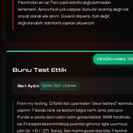
9 kontrolün en az 7’sini yazılı kanıtla doğrulatmadan
ilerlemem. Ayrıca fiyat çok cazipse, bunu bir avantaj değil risk
sinyali olarak ele alırım. Güvenli alışveriş, hızlı değil;
doğrulanabilir adımlarla yapılan alışveriştir.
DOĞRULANMIŞ TE
Bunu Test Ettik
Mert Aydın
İÇERIK TEST UZMANI
From my testing, 12 farklı ilan üzerinden “devir kalitesi” kontrolü
yaptım: 7 ilanda rank ve kostüm bilgisi netti, ama yalnızca
4’ünde e-posta devri adım adım gösterilebildi. MMR tarafında
ise 3 hesapta kazanım/kayıp puanları görünür ligle uyumsuz
çıktı (ör. +15 / -27). Sonuç: İlan metni güzel olsa bile, 9 kontrol