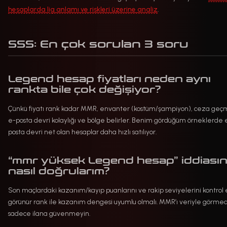
hesaplarda lig anlamı ve riskleri üzerine analiz
.
SSS: En çok sorulan 3 soru
Legend hesap fiyatları neden aynı
rankta bile çok değişiyor?
Çünkü fiyatı rank kadar MMR, envanter (kostüm/şampiyon), ceza geçm
e-posta devri kolaylığı ve bölge belirler. Benim gördüğüm örneklerde 
posta devri net olan hesaplar daha hızlı satılıyor.
“mmr yüksek Legend hesap” iddiasın
nasıl doğrularım?
Son maçlardaki kazanım/kayıp puanlarını ve rakip seviyelerini kontrol 
görünür rank ile kazanım dengesi uyumlu olmalı. MMR’ı veriyle görme
sadece ilana güvenmeyin.