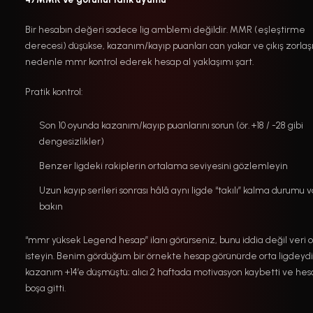
Bir hesabın değeri sadece lig amblemi değildir. MMR (eşleştirme
derecesi) düşükse, kazanım/kayıp puanları can yakar ve çıkış zorlaşı
nedenle mmr kontrol ederek hesap al yaklaşımı şart.
Pratik kontrol:
Son 10 oyunda kazanım/kayıp puanlarını sorun (ör. +18 / -28 gibi
dengesizlikler)
Benzer ligdeki rakiplerin ortalama seviyesini gözlemleyin
Uzun kayıp serileri sonrası hâlâ aynı ligde “takılı” kalma durumu 
bakın
“mmr yüksek Legend hesap” ilanı görürseniz, bunu iddia değil veri 
isteyin. Benim gördüğüm bir örnekte hesap görünürde orta ligdeyd
kazanım +14’e düşmüştü; alıcı 2 haftada motivasyon kaybetti ve he
boşa gitti.