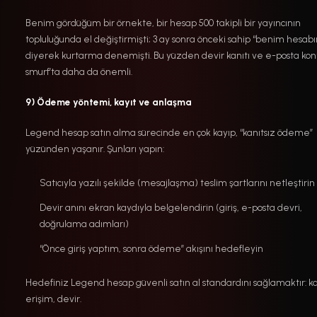
Benim gördüğüm bir örnekte, bir hesap 500 takipli bir yayıncının
topluluğunda el değiştirmişti; 3 ay sonra önceki sahip “benim hesab
diyerek kurtarma denemişti. Bu yüzden devir kanıtı ve e-posta kon
smurf’ta daha da önemli.
9) Ödeme yöntemi, kayıt ve anlaşma
Legend hesap satın alma sürecinde en çok kayıp, “kanıtsız ödeme”
yüzünden yaşanır. Şunları yapın:
Satıcıyla yazılı şekilde (mesajlaşma) teslim şartlarını netleştirin
Devir anını ekran kaydıyla belgelendirin (giriş, e-posta devri,
doğrulama adımları)
“Önce giriş yaptım, sonra ödeme” akışını hedefleyin
Hedefiniz Legend hesap güvenli satın al standardını sağlamaktır: ka
erişim, devir.