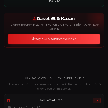
Trustpilot
Davet Et & Kazan
Referans programımıza katılın ve yönlendirmelerinizden %10 komisyon
kazanın!
Kayıt Ol & Kazanmaya Başla
© 2026 FollowTurk. Tüm Hakları Saklıdır
followturk.com bizim tek resmi web sitemizdir. Benzer isimli başka hiçbir
siteyle bağlantımız yoktur.
FollowTurk LTD
UK
Company No. 17160355