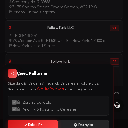
Company No. 17160355
71-75 Shelton Street, Covent Garden, WC2H 9JQ
London, United Kingdom
FollowTurk LLC
US
EIN: 38-4381276
169 Madison Ave STE 11534 Unit 301, New York, NY 10016
New York, United States
FollowTurk
TR
Vergi No: 611281456
🍪
Çerez Kullanımı
Adalet Mah. Manas Blv. Folkart Towers No: 39 İç Kapı No: 3408
İzmir, Türkiye
Size daha iyi bir deneyim sunmak için çerezler kullanıyoruz.
Gizlilik Politikası
Sitemizi kullanarak
kabul etmiş olursunuz.
Kullanım Şartları
Gizlilik Politikası
İade Politikası
Abonelik Sözleşmesi
Çerez Politikası
Yasal Bildirim
Zorunlu Çerezler
Kara Para Aklama ile Mücadele (AML) Politikası
Analitik & Pazarlama Çerezleri
Kabul Et
Detaylar