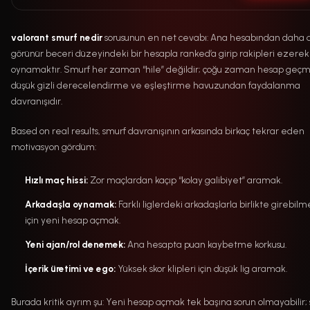
valorant smurf nedir
sorusunun en net cevabı: Ana hesabından daha 
görünür beceri düzeyindeki bir hesapla ranked’a girip rakipleri ezerek
oynamaktır. Smurf her zaman “hile” değildir; çoğu zaman hesap geçmi
düşük gizli derecelendirme ve eşleştirme havuzundan faydalanma
davranışıdır.
Based on real results, smurf davranışının arkasında birkaç tekrar eden
motivasyon gördüm:
Hızlı maç hissi:
Zor maçlardan kaçıp “kolay galibiyet” aramak.
Arkadaşla oynamak:
Farklı liglerdeki arkadaşlarla birlikte girebil
için yeni hesap açmak.
Yeni ajan/rol denemek:
Ana hesapta puan kaybetme korkusu.
İçerik üretimi ve ego:
Yüksek skor klipleri için düşük lig aramak.
Burada kritik ayrım şu: Yeni hesap açmak tek başına sorun olmayabilir; 