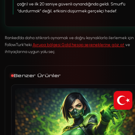
çağrı) ve ilk 20 saniye güvenli oynandığında geldi. Smurf’ü
“durdurmak” değil, etkisini düşürmek gerçekçi hedef.
Ranked’da daha istikrarlı oynamak ve doğru kaynaklarla ilerlemek için
FollowTurk’teki
Avrupa bölgesi Gold hesap seçeneklerine göz at
ve
ihtiyaçlarına uygun yolu seç.
Benzer Ürünler