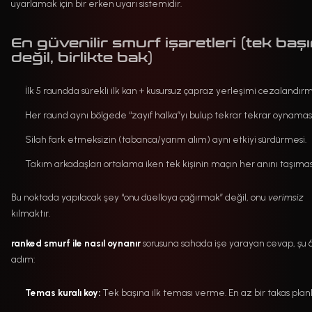
uyarlamak için bir erken uyarı sistemidir.
En güvenilir smurf işaretleri (tek baş
değil, birlikte bak)
İlk 5 raundda sürekli ilk kan + kusursuz çapraz yerleşimi cezalandır
Her raund aynı bölgede “zayıf halka”yı bulup tekrar tekrar oynaması
Silah fark etmeksizin (tabanca/yarım alım) aynı etkiyi sürdürmesi.
Takım arkadaşları ortalama iken tek kişinin maçın her anını taşımas
Bu noktada yapılacak şey “onu düelloya çağırmak” değil, onu
verimsiz
kılmaktır.
ranked smurf ile nasıl oynanır
sorusuna sahada işe yarayan cevap, şu 
adım:
Temas kuralı koy:
Tek başına ilk teması verme. En az bir takas planl