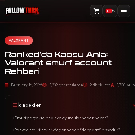
₺
Sepeti Görüntüle
VALORANT
Ranked’da Kaosu Anla:
Valorant smurf account
Rehberi
February 16, 2026
3,332 görüntüleme
9 dk okuma
1,700 kel
İçindekiler
Smurf gerçekte nedir ve oyuncular neden yapar?
Ranked smurf etkisi: Maçlar neden “dengesiz” hissedilir?