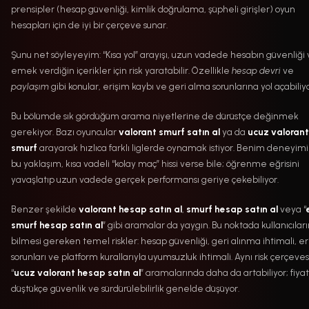
prensipler (hesap güvenliği, kimlik doğrulama, şüpheli girişler) oyun
hesapları için de iyi bir çerçeve sunar.
Şunu net söyleyeyim: “Kısa yol” arayışı, uzun vadede hesabın güvenliği
emek verdiğin içerikler için risk yaratabilir. Özellikle
hesap devri
ve
paylaşım
gibi konular, erişim kaybı ve geri alma sorunlarına yol açabiliyo
Bu bölümde sık gördüğüm arama niyetlerine de dürüstçe değinmek
gerekiyor. Bazı oyuncular
valorant smurf satın al
ya da
ucuz valorant
smurf
arayarak hızlıca farklı liglerde oynamak istiyor. Benim deneyi
bu yaklaşım, kısa vadeli “kolay maç” hissi verse bile; öğrenme eğrisini
yavaşlatıp uzun vadede gerçek performansı geriye çekebiliyor.
Benzer şekilde
valorant hesap satın al
,
smurf hesap satın al
veya “
smurf hesap satın al
” gibi aramalar da yaygın. Bu noktada kullanıcılar
bilmesi gereken temel riskler: hesap güvenliği, geri alınma ihtimali, er
sorunları ve platform kurallarıyla uyumsuzluk ihtimali. Aynı risk çerçeves
“
ucuz valorant hesap satın al
” aramalarında daha da artabiliyor; fiyat
düştükçe güvenlik ve sürdürülebilirlik genelde düşüyor.