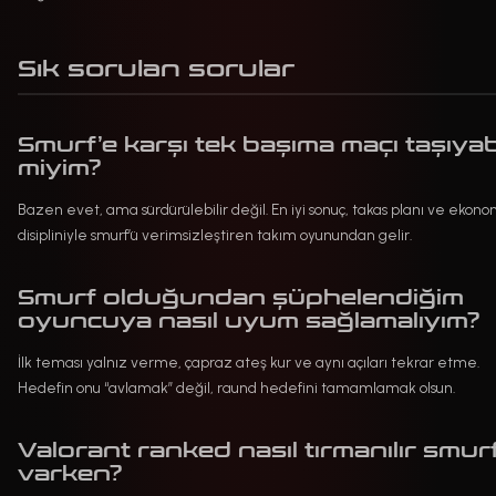
Sık sorulan sorular
Smurf’e karşı tek başıma maçı taşıyabi
miyim?
Bazen evet, ama sürdürülebilir değil. En iyi sonuç, takas planı ve ekono
disipliniyle smurf’ü verimsizleştiren takım oyunundan gelir.
Smurf olduğundan şüphelendiğim
oyuncuya nasıl uyum sağlamalıyım?
İlk teması yalnız verme, çapraz ateş kur ve aynı açıları tekrar etme.
Hedefin onu “avlamak” değil, raund hedefini tamamlamak olsun.
Valorant ranked nasıl tırmanılır smur
varken?