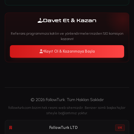
Davet Et & Kazan
Referans programımıza katılın ve yönlendirmelerinizden %10 komisyon
kazanın!
Kayıt Ol & Kazanmaya Başla
© 2026 FollowTurk. Tüm Hakları Saklıdır
followturk.com bizim tek resmi web sitemizdir. Benzer isimli başka hiçbir
siteyle bağlantımız yoktur.
FollowTurk LTD
UK