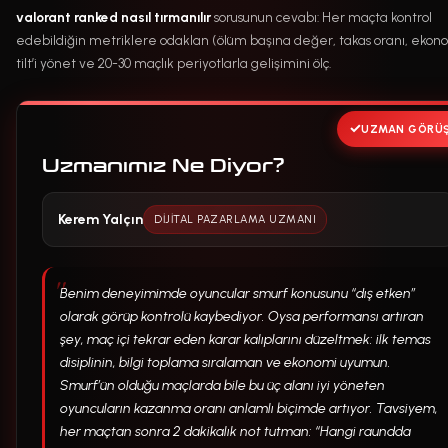
valorant ranked nasıl tırmanılır
sorusunun cevabı: Her maçta kontrol
edebildiğin metriklere odaklan (ölüm başına değer, takas oranı, ekono
tilt’i yönet ve 20-30 maçlık periyotlarla gelişimini ölç.
UZMAN GÖRÜ
Uzmanımız Ne Diyor?
Kerem Yalçın
DIJITAL PAZARLAMA UZMANI
Benim deneyimimde oyuncular smurf konusunu “dış etken”
olarak görüp kontrolü kaybediyor. Oysa performansı artıran
şey, maç içi tekrar eden karar kalıplarını düzeltmek: ilk temas
disiplinin, bilgi toplama sıralaman ve ekonomi uyumun.
Smurf’ün olduğu maçlarda bile bu üç alanı iyi yöneten
oyuncuların kazanma oranı anlamlı biçimde artıyor. Tavsiyem,
her maçtan sonra 2 dakikalık not tutman: “Hangi raundda