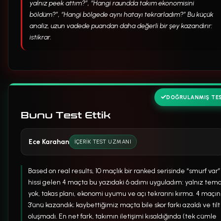
yalnız peek attım?”, “Hangi raundda takım ekonomisini
böldüm?”, “Hangi bölgede aynı hatayı tekrarladım?” Bu küçük
analiz, uzun vadede puandan daha değerli bir şey kazandırır:
istikrar.
DOĞRULANMIŞ TE
Bunu Test Ettik
Ece Karahan
İÇERIK TEST UZMANI
Based on real results, 10 maçlık bir ranked serisinde “smurf var”
hissi gelen 4 maçta bu yazıdaki 6 adımı uyguladım: yalnız tem
yok, takas planı, ekonomi uyumu ve açı tekrarını kırma. 4 maçın
3’ünü kazandık; kaybettiğimiz maçta bile skor farkı azaldı ve tilt
oluşmadı. En net fark, takımın iletişimi kısaldığında (tek cümle