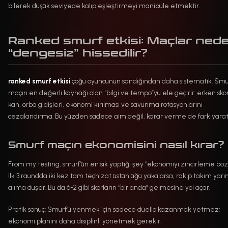
bilerek düşük seviyede kalıp eşleştirmeyi manipüle etmektir.
Ranked smurf etkisi: Maçlar ned
“dengesiz” hissedilir?
ranked smurf etkisi
çoğu oyuncunun sandığından daha sistematik. Smu
maçın en değerli kaynağı olan “bilgi ve tempo”yu ele geçirir: erken skor,
kan, orba gidişleri, ekonomi kırılması ve savunma rotasyonlarını
cezalandırma. Bu yüzden sadece aim değil, karar verme de fark yaratı
Smurf maçın ekonomisini nasıl kırar?
From my testing, smurf’ün en sık yaptığı şey “ekonomiyi zincirleme bo
İlk 3 raundda iki kez tam teçhizat üstünlüğü yakalarsa, rakip takım yar
alıma düşer. Bu da 6-2 gibi skorların “bir anda” gelmesine yol açar.
Pratik sonuç: Smurf’ü yenmek için sadece düello kazanmak yetmez;
ekonomi planını daha disiplinli yönetmek gerekir.