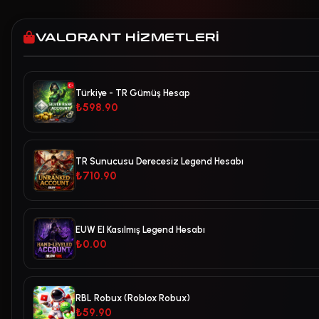
VALORANT HIZMETLERI
Türkiye - TR Gümüş Hesap
₺598.90
TR Sunucusu Derecesiz Legend Hesabı
₺710.90
EUW El Kasılmış Legend Hesabı
₺0.00
RBL Robux (Roblox Robux)
₺59.90