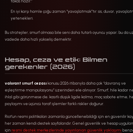
takas hazır.”
En iyi karşı hamle çoğu zaman “yavaşlatmak”tır: sis, duvar, yavaşla
yetenekleri.
Bu stratejiler, smurf olmasa bile seni daha tutarlı oyuncu yapar; bu da 
vadede daha hızlı yükseliş demektir.
Hesap, ceza ve etik: Bilmen
gerekenler (2026)
valorant smurf cezası
konusu 2026 itibarıyla daha çok “davranış ve
eşleştirme manipülasyonu” üzerinden ele alınıyor. Smurf, hile kadar ne
ihlal gibi görünmese de; kasıtlı düşük ligde kalma, maç sabote etme, 
paylaşımı ve üçüncü taraf işlemler farklı riskler doğurur.
Riot’un resmi politikaları zamanla güncellenebildiği için en güvenilir k
her zaman kendi destek sayfalarıdır. Genel güvenlik ve hesap uygula
için
resmi destek merkezlerinde yayınlanan güvenlik yaklaşımı
benze