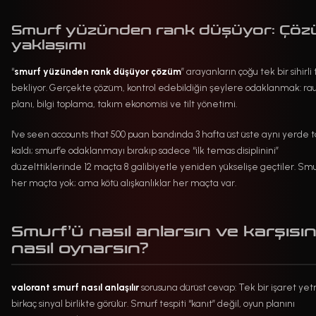
Smurf yüzünden rank düşüyor: Çö
yaklaşımı
“
smurf yüzünden rank düşüyor çözüm
” arayanların çoğu tek bir sihirli 
bekliyor. Gerçekte çözüm, kontrol edebildiğin şeylere odaklanmak: ra
planı, bilgi toplama, takım ekonomisi ve tilt yönetimi.
I've seen accounts that 500 puan bandında 3 hafta üst üste aynı yerde ta
kaldı; smurf’e odaklanmayı bırakıp sadece “ilk temas disiplinini”
düzelttiklerinde 12 maçta 8 galibiyetle yeniden yükselişe geçtiler. Smu
her maçta yok; ama kötü alışkanlıklar her maçta var.
Smurf’ü nasıl anlarsın ve karşısı
nasıl oynarsın?
valorant smurf nasıl anlaşılır
sorusuna dürüst cevap: Tek bir işaret ye
birkaç sinyal birlikte görülür. Smurf tespiti “kanıt” değil, oyun planını