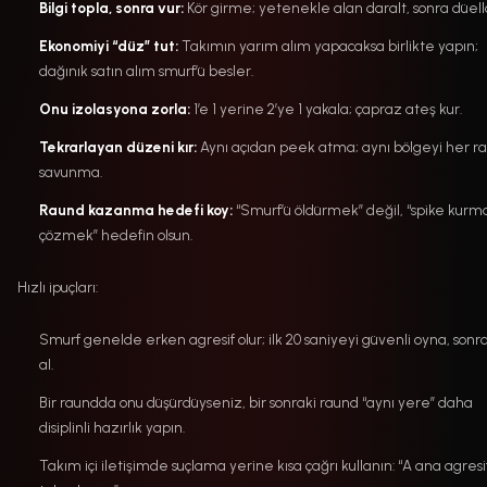
Bilgi topla, sonra vur:
Kör girme; yetenekle alan daralt, sonra düello
Ekonomiyi “düz” tut:
Takımın yarım alım yapacaksa birlikte yapın;
dağınık satın alım smurf’ü besler.
Onu izolasyona zorla:
1’e 1 yerine 2’ye 1 yakala; çapraz ateş kur.
Tekrarlayan düzeni kır:
Aynı açıdan peek atma; aynı bölgeyi her r
savunma.
Raund kazanma hedefi koy:
“Smurf’ü öldürmek” değil, “spike kurm
çözmek” hedefin olsun.
Hızlı ipuçları:
Smurf genelde erken agresif olur; ilk 20 saniyeyi güvenli oyna, sonr
al.
Bir raundda onu düşürdüyseniz, bir sonraki raund “aynı yere” daha
disiplinli hazırlık yapın.
Takım içi iletişimde suçlama yerine kısa çağrı kullanın: “A ana agresi