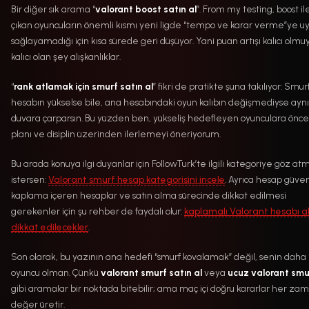
Bir diğer sık arama “
valorant boost satın al
”. From my testing, boost il
çıkan oyuncuların önemli kısmı yeni ligde “tempo ve karar verme”ye 
sağlayamadığı için kısa sürede geri düşüyor. Yani puan artışı kalıcı olmuy
kalıcı olan şey alışkanlıklar.
“
rank atlamak için smurf satın al
” fikri de pratikte şuna takılıyor: Smur
hesabın yükselse bile, ana hesabındaki oyun kalıbın değişmediyse aynı
duvara çarparsın. Bu yüzden ben, yükseliş hedefleyen oyunculara önc
planı ve disiplin üzerinden ilerlemeyi öneriyorum.
Bu arada konuya ilgi duyanlar için FollowTurk’te ilgili kategoriye göz at
istersen:
Valorant smurf hesap kategorisini incele
. Ayrıca hesap güvenl
kaplama içeren hesaplar ve satın alma sürecinde dikkat edilmesi
gerekenler için şu rehber de faydalı olur:
kaplamalı Valorant hesabı al
dikkat edilecekler
.
Son olarak, bu yazının ana hedefi “smurf kovalamak” değil, senin daha i
oyuncu olman. Çünkü
valorant smurf satın al
veya
ucuz valorant smu
gibi aramalar bir noktada bitebilir; ama maç içi doğru kararlar her za
değer üretir.