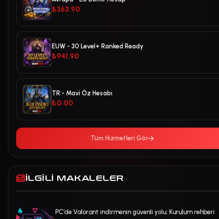
₺363.90
EUW - 30 Level+ Ranked Ready
₺941.90
TR - Mavi Öz Hesabı
₺0.00
Tüm Hizmetleri Gör
İLGILI MAKALELER
PC’de Valorant indirmenin güvenli yolu: Kurulum rehberi