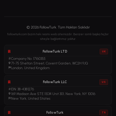
© 2026 FollowTurk. Tüm Hakları Saklıdır
followturk.com bizim tek resmi web sitemizdir. Benzer isimli başka hiçbir
siteyle bağlantımız yoktur.
FollowTurk LTD
UK
Company No. 17160355
71-75 Shelton Street, Covent Garden, WC2H 9JQ
London, United Kingdom
FollowTurk LLC
US
EIN: 38-4381276
169 Madison Ave STE 11534 Unit 301, New York, NY 10016
New York, United States
FollowTurk
TR