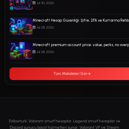
Jul 30, 2026
Minecraft Hesap Güvenliği: Şifre, 2FA ve Kurtarma Rehb
Jul 28, 2026
Minecraft premium account price: value, perks, no over
Jul 28, 2026
Tüm Makaleleri Gör
Followturk; Valorant smurf hesaplar, Legend smurf hesaplar ve
Discord sunucu boost hizmetleri sunar. Valorant VP ve Steam