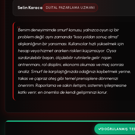
Selin Karaca
DIJITAL PAZARLAMA UZMANI
Benim deneyimimde smurf konusu, yalnızca oyun içi bir
problem değil; aynı zamanda “kısa yoldan sonuç alma”
alışkanlığının bir yansıması. Kullanıcılar hızlı yükselmek için
hesap veya hizmet ararken riskleri küçümsüyor. Oysa
sürdürülebilir başarı, ölçülebilir rutinlerle gelir: nişan
antrenmanı, rol disiplini, ekonomi okuması ve maç sonrası
analiz. Smurf ile karşılaştığınızda odağınızı kaybetmek yerine,
takas ve çapraz ateş gibi temel prensiplere dönmenizi
öneririm. Raporlama ve sakin iletişim, sistemin iyileşmesine
katkı verir; en önemlisi de kendi gelişiminizi korur.
DOĞRULANMIŞ TE