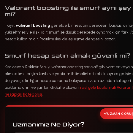
Valorant boosting ile smurf aynı şey
mi?
Hayır.
valorant boosting
genelde bir hesabın derecesini başkası oyna
yükseltmesiyle ilişkilidir; smurf ise düşük derecede oynamak için farklı/
hesap kullanımıdır. Pratikte ikisi de eşleşme dengesini bozar.
Smurf hesap satın almak güvenli mi?
Kısa cevap: Risklidir. “
en iyi valorant boosting satın al
” gibi vaatler veya 
alım satımı, erişim kaybı ve yaptırım ihtimalini artırabilir; ayrıca gelişim
de yavaşlatır. Eğer hesap pazarına bakıyorsanız, en azından kategori
açıklamalarını ve şartları dikkatle okuyun:
rastgele kaplamalı Valoran
hesapları kategorisi
.
UZMAN GÖRÜ
Uzmanımız Ne Diyor?