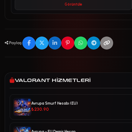
Görüntüle
Paylaş:
VALORANT HIZMETLERI
Avrupa Smurf Hesabı (EU)
₺230.90
Avrupa - EU Demir Hesap