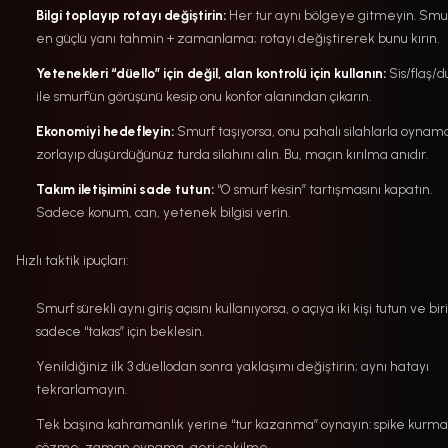
Bilgi toplayıp rotayı değiştirin:
Her tur aynı bölgeye gitmeyin. Smu
en güçlü yanı tahmin + zamanlama; rotayı değiştirerek bunu kırın.
Yetenekleri “düello” için değil, alan kontrolü için kullanın:
Sis/flaş/d
ile smurf’ün görüşünü kesip onu konfor alanından çıkarın.
Ekonomiyi hedefleyin:
Smurf taşıyorsa, onu pahalı silahlarla oyna
zorlayıp düşürdüğünüz turda silahını alın. Bu, maçın kırılma anıdır.
Takım iletişimini sade tutun:
“O smurf kesin” tartışmasını kapatın.
Sadece konum, can, yetenek bilgisi verin.
Hızlı taktik ipuçları:
Smurf sürekli aynı giriş açısını kullanıyorsa, o açıya iki kişi tutun ve biri
sadece “takas” için beklesin.
Yenildiğiniz ilk 3 düellodan sonra yaklaşımı değiştirin; aynı hatayı
tekrarlamayın.
Tek başına kahramanlık yerine “tur kazanma” oynayın: spike kurma
çözme, zaman oynama, geri çekilme.