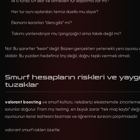
İlk 6 turda 10+ skor ve ölmeden tur kapatma var mı?
Her tur aynı açılardan temiz düello mu alıyor?
Ekonomi kararları “ders gibi” mi?
Takımı yönlendiriyor mu (ping/çağrı) ama toksik değil mi?
Not: Bu işaretler “kesin” değil. Bazen gerçekten yetenekli yeni oyuncu
olabilir. Bu yüzden hedefiniz linç değil, doğru tepki vermek olmalı.
Smurf hesapların riskleri ve yayg
tuzaklar
valorant boosting
ve smurf kültürü, rekabetçi ekosistemde zincirlem
sorunlar doğurur. From my testing, en büyük zarar “tek maç kaybı” değil
oyuncunun karar kalitesini bozması ve öğrenme sürecini çarpıtmasıdır.
valorant smurf riskleri
özetle: