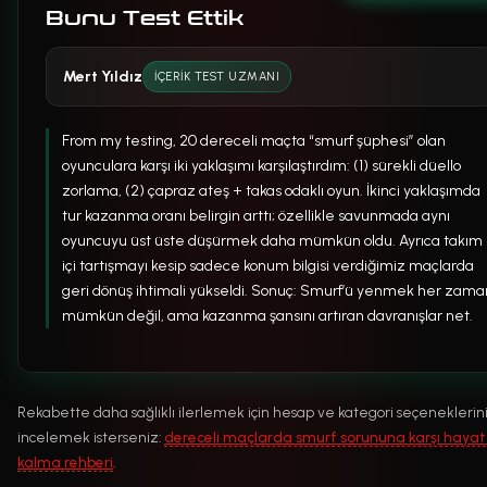
Bunu Test Ettik
Mert Yıldız
İÇERIK TEST UZMANI
From my testing, 20 dereceli maçta “smurf şüphesi” olan
oyunculara karşı iki yaklaşımı karşılaştırdım: (1) sürekli düello
zorlama, (2) çapraz ateş + takas odaklı oyun. İkinci yaklaşımda
tur kazanma oranı belirgin arttı; özellikle savunmada aynı
oyuncuyu üst üste düşürmek daha mümkün oldu. Ayrıca takım
içi tartışmayı kesip sadece konum bilgisi verdiğimiz maçlarda
geri dönüş ihtimali yükseldi. Sonuç: Smurf’ü yenmek her zama
mümkün değil, ama kazanma şansını artıran davranışlar net.
Rekabette daha sağlıklı ilerlemek için hesap ve kategori seçeneklerin
incelemek isterseniz:
dereceli maçlarda smurf sorununa karşı haya
kalma rehberi
.