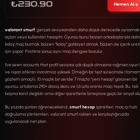
₺230.90
Hemen Al
→
valorant smurf
, gerçek seviyesinden daha düşük derecede oynamak 
açılan veya kullanılan hesaptır. Oyuncu bunu bazen arkadaşlarıyla dah
kolay maç bulmak, bazen “kolay” galibiyet almak, bazen de içerik ür
için yapar. Pratikte sonuç aynı: maç dengesi bozulur.
I've seen accounts that profil seviyesi çok düşük olmasına rağmen oyun b
ve nişan istikrarı inanılmaz yüksek. Örneğin bir test sürecimde (tam
gözlem amaçlı), 10 maçlık bir seride 7 maçta “yeni hesap” görünen bir
oyuncu; ortalama 290+ dövüş skoru ve 1,6 üstü oranla maçı taşıdı. Bu, tek
başına kanıt değildir ama diğer işaretlerle birleşince güçlü bir sinyal olu
Bu yazıda şunları öğreneceksiniz:
smurf hesap
işaretleri, maç içi hızlı
doğrulama yöntemleri,
valorant smurf riskleri
ve karşılaştığınızda
uygulanacak net plan.