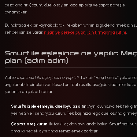
cezalandırır. Çözüm, düello sayısını azaltıp bilgi ve çapraz ateşle
oynamaktır.
Bu noktada ek bir kaynak olarak, rekabet rutininizi güçlendirmek için ş
rehber işinize yarar:
nişan ve derece puanı için tırmanma rutini
.
Smurf ile eşleşince ne yapılır: Maç 
plan (adım adım)
Asıl soru şu:
smurf ile eşleşince ne yapılır
? Tek bir “karşı hamle” yok; ama
uygulanabilir bir plan var. Based on real results, aşağıdaki adımlar ka
şansınızı en çok artıranlar.
Smurf’ü izole etmeyin, düelloyu azaltın:
Aynı oyuncuya tek tek gi
yerine 2’ye 1 senaryosu kurun. Tek başınıza “ego düellosu”na girmey
Çapraz ateş kurun:
İki farklı açıdan aynı anda bakın. Smurf hızlı vur
ama iki hedefi aynı anda temizlemek zorlaşır.