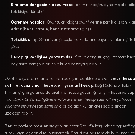
Sıralama dengesinin bozulması:
Takımınız doğru oynamış olsa bil
tek kişiye dönebilir.
Öğrenme hataları:
Oyuncular “doğru oyun” yerine panik alışkanlıklar
edinir (her tur acele, her tur zorlamalı giriş).
Toksiklik artışı:
Smurf varlığı suçlama kültürünü büyütür; takım içi ile
çöker.
Hesap güvenliği ve yaptırım riski:
Smurf döngüsü çoğu zaman hes
paylaşımı/satışıyla birleşir; bu da cezaya gidebilir.
Özellikle şu aramalar etrafında dolaşan içeriklere dikkat:
smurf hesa
satın al
,
ucuz smurf hesap
,
en iyi smurf hesap
. Kâğıt üstünde “kolay
tırmanış” gibi görünse de pratikte hesap güvenliği, erişim kaybı ve yap
riski büyüktür. Ayrıca “
güvenli valorant smurf hesap satın al
” veya “
ucuz
valorant smurf hesap satın al
” gibi iddialar, kullanıcıyı risk algısından
uzaklaştırabilir.
Benim gözlemimde en sık yapılan hata: Smurf’e karşı “daha agresif” o
sürekli aynı açıdan düello zorlamak. Smurf oyuncu tam da bunu ister; te