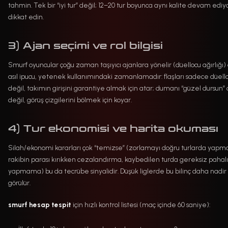
tahmin. Tek bir “iyi tur” değil; 12–20 tur boyunca aynı kalite devam ediy
dikkat edin.
3) Ajan seçimi ve rol bilgisi
Smurf oyuncular çoğu zaman taşıyıcı ajanlara yönelir (düellocu ağırlığı
asıl ipucu, yetenek kullanımındaki zamanlamadır: flaşları sadece düello
değil, takımın girişini garantiye almak için atar; dumanı “güzel dursun”
değil, görüş çizgilerini bölmek için koyar.
4) Tur ekonomisi ve harita okuması
Silah/ekonomi kararları çok “temizse” (zorlamayı doğru turlarda yapm
rakibin parası kırıkken cezalandırma, kaybedilen turda gereksiz pahalı 
yapmama) bu da tecrübe sinyalidir. Düşük liglerde bu bilinç daha nadir
görülür.
smurf hesap tespit
için hızlı kontrol listesi (maç içinde 60 saniye):