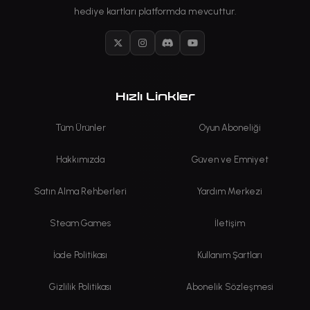
hediye kartları platformda mevcuttur.
X
Instagram
Discord
YouTube
Hızlı Linkler
Tüm Ürünler
Oyun Aboneliği
Hakkımızda
Güven ve Emniyet
Satın Alma Rehberleri
Yardım Merkezi
Steam Games
İletişim
İade Politikası
Kullanım Şartları
Gizlilik Politikası
Abonelik Sözleşmesi