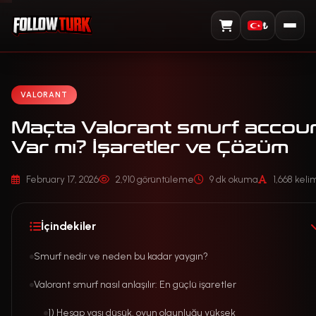
₺
Sepeti Görüntüle
VALORANT
Maçta Valorant smurf accou
Var mı? İşaretler ve Çözüm
February 17, 2026
2,910 görüntüleme
9 dk okuma
1,668 kel
İçindekiler
Smurf nedir ve neden bu kadar yaygın?
Valorant smurf nasıl anlaşılır: En güçlü işaretler
1) Hesap yaşı düşük, oyun olgunluğu yüksek