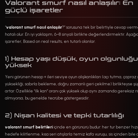
Valorant smurf nasıl anlaşılır: En
güçlü işaretler
“
valorant smurf nasıl anlaşılır
?” sorusuna tek bir belirtiyle cevap ver
hatalı olur. En iyi yaklaşım, 6–8 sinyali birlikte değerlendirmektir. Aşağı
işaretler, Based on real results, en tutarlı olanlar.
1) Hesap yaşı düşük, oyun olgunluğu
yüksek
Yeni görünen hesap + ileri seviye oyun alışkanlıkları (açı tutma, çapraz
yüksekliği, sabırla bekleme, doğru zamanlı geri çekilme) birlikteyse ş
artar. Özellikle “ilk kan” oranı çok yüksek olup aynı zamanda gereksiz ri
almıyorsa, bu genelde tecrübe göstergesidir.
2) Nişan kalitesi ve tepki tutarlılığı
valorant smurf belirtileri
içinde en görünürü budur: her tur benzer hı
hedefe kilitlenme, kısa seri atışlarla temiz kafa vuruşu, sis içinden bile