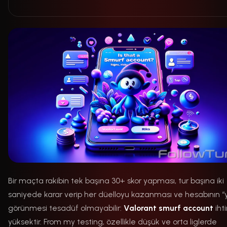
Bir maçta rakibin tek başına 30+ skor yapması, tur başına iki
saniyede karar verip her düelloyu kazanması ve hesabının “
görünmesi tesadüf olmayabilir:
Valorant smurf account
iht
yüksektir. From my testing, özellikle düşük ve orta liglerde