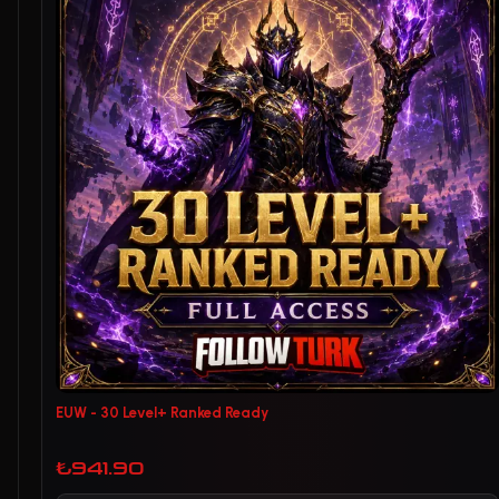
EUW - 30 Level+ Ranked Ready
₺941.90