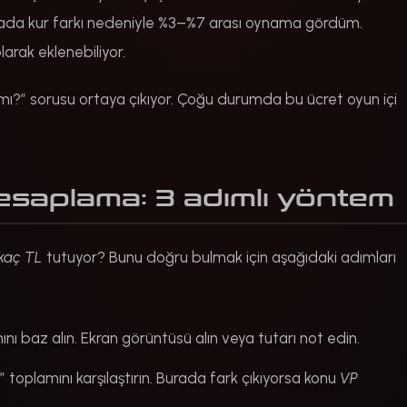
bankada kur farkı nedeniyle %3–%7 arası oynama gördüm.
larak eklenebiliyor.
mı?” sorusu ortaya çıkıyor. Çoğu durumda bu ücret oyun içi
esaplama: 3 adımlı yöntem
kaç TL
tutuyor? Bunu doğru bulmak için aşağıdaki adımları
ını baz alın. Ekran görüntüsü alın veya tutarı not edin.
oplamını karşılaştırın. Burada fark çıkıyorsa konu
VP