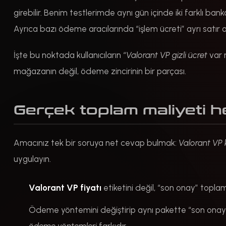
girebilir. Benim testlerimde aynı gün içinde iki farklı 
Ayrıca bazı ödeme aracılarında “işlem ücreti” ayrı satır o
İşte bu noktada kullanıcıların “
Valorant VP gizli ücret
var 
mağazanın değil, ödeme zincirinin bir parçası.
Gerçek toplam maliyeti h
Amacınız tek bir soruya net cevap bulmak:
Valorant VP 
uygulayın.
Valorant VP fiyatı
etiketini değil, “son onay” toplam
Ödeme yöntemini değiştirip aynı pakette “son onay” t
ödeme yöntemleri
farkıdır.