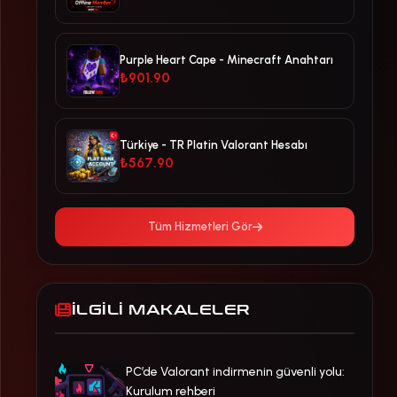
Purple Heart Cape - Minecraft Anahtarı
₺901.90
Türkiye - TR Platin Valorant Hesabı
₺567.90
Tüm Hizmetleri Gör
İLGILI MAKALELER
PC’de Valorant indirmenin güvenli yolu:
Kurulum rehberi