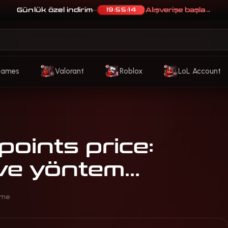
Günlük özel indirim
Alışverişe başla
→
19:55:11
—
Games
Valorant
Roblox
LoL Account
points price:
ve yöntem...
lime