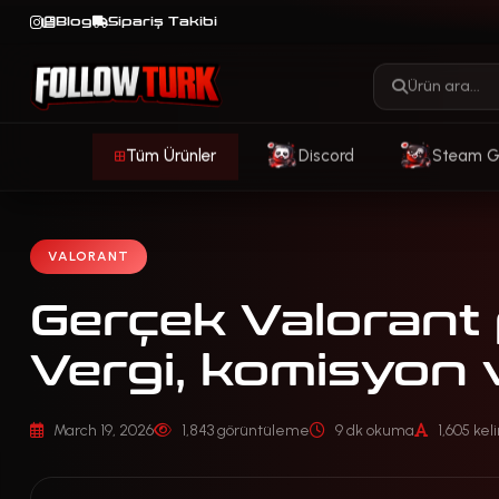
Blog
Sipariş Takibi
Tüm Ürünler
Discord
Steam 
VALORANT
Gerçek Valorant 
Vergi, komisyon 
March 19, 2026
1,843 görüntüleme
9 dk okuma
1,605 ke