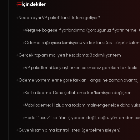
İçindekiler
Neden aynı VP paketi farklı tutara geliyor?
Vergi ve bölgesel fiyatlandırma (gördüğünüz fiyatın temeli)
Ödeme sağlayıcısı komisyonu ve kur farkı (asıl sürpriz kale
Gerçek toplam maliyeti hesaplama: 3 adımlı yöntem
VP paketlerini karşılaştırırken bakmanız gereken tek tablo
Ödeme yöntemlerine göre farklar: Hangisi ne zaman avantajl
Kartla ödeme: Daha şeffaf, ama kur/komisyon değişken
Mobil ödeme: Hızlı, ama toplam maliyet genelde daha yük
Hedef “ucuz” ise: Yanlış yerden değil, doğru yöntemden ba
Güvenli satın alma kontrol listesi (gerçekten işleyen)