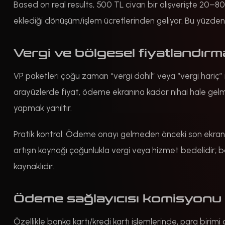
Based on real results, 500 TL civarı bir alışverişte 20–80
eklediği dönüşüm/işlem ücretlerinden geliyor. Bu yüzden 
Vergi ve bölgesel fiyatlandırm
VP paketleri çoğu zaman “vergi dahil” veya “vergi hariç” ma
arayüzlerde fiyat, ödeme ekranına kadar nihai hale ge
yapmak yanıltır.
Pratik kontrol: Ödeme onayı gelmeden önceki son ekranda
artışın kaynağı çoğunlukla vergi veya hizmet bedelidir; 
kaynaklıdır.
Ödeme sağlayıcısı komisyonu ve
Özellikle banka kartı/kredi kartı işlemlerinde, para biri