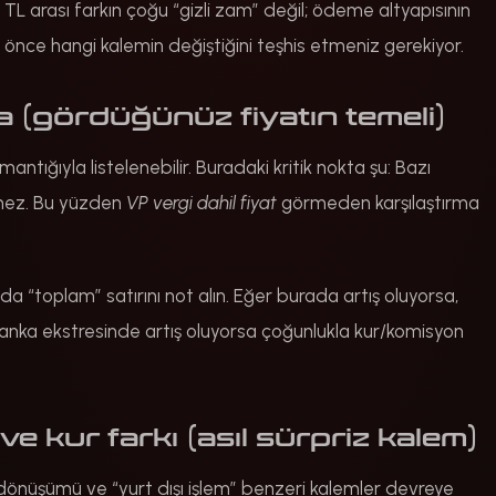
 TL arası farkın çoğu “gizli zam” değil; ödeme altyapısının
önce hangi kalemin değiştiğini teşhis etmeniz gerekiyor.
a (gördüğünüz fiyatın temeli)
ntığıyla listelenebilir. Buradaki kritik nokta şu: Bazı
lmez. Bu yüzden
VP vergi dahil fiyat
görmeden karşılaştırma
 “toplam” satırını not alın. Eğer burada artış oluyorsa,
banka ekstresinde artış oluyorsa çoğunlukla kur/komisyon
 kur farkı (asıl sürpriz kalem)
mi dönüşümü ve “yurt dışı işlem” benzeri kalemler devreye