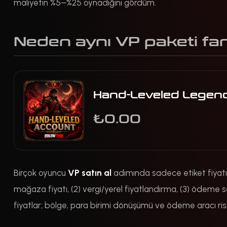
maliyetin %5–%25 oynadığını gördüm.
Neden aynı VP paketi fark
Hand-Leveled Legend
₺0.00
Birçok oyuncu
VP satın al
adımında sadece etiket fiyatı
mağaza fiyatı, (2) vergi/yerel fiyatlandırma, (3) ödeme sağ
fiyatlar; bölge, para birimi dönüşümü ve ödeme aracı ri