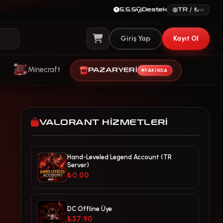
S.S.S
Destek
TR / ₺
Giriş Yap
Kayıt Ol
Sepeti Görüntüle
Minecraft
PAZARYERI
YAKINDA
VALORANT HIZMETLERI
Hand-Leveled Legend Account (TR
Server)
₺0.00
DC Offline Üye
₺37.90