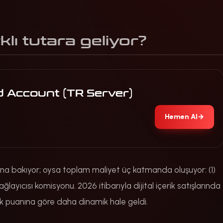
lı tutara geliyor?
 Account (TR Server)
Hemen Al
→
na bakıyor; oysa toplam maliyet üç katmanda oluşuyor: (1)
layıcısı komisyonu. 2026 itibarıyla dijital içerik satışlarında
sk puanına göre daha dinamik hale geldi.