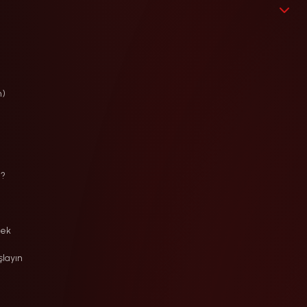
m)
ı?
sek
şlayın