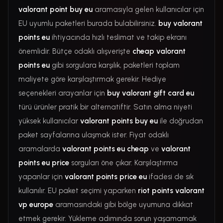
valorant point buy eu
aramasıyla gelen kullanıcılar için
EU uyumlu paketleri burada bulabilirsiniz.
buy valorant
points eu
ihtiyacında hızlı teslimat ve takip ekranı
önemlidir. Bütçe odaklı alışverişte
cheap valorant
points eu
gibi sorgulara karşılık, paketleri toplam
maliyete göre karşılaştırmak gerekir. Hediye
seçenekleri arayanlar için
buy valorant gift card eu
türü ürünler pratik bir alternatiftir. Satın alma niyeti
yüksek kullanıcılar
valorant points buy eu
ile doğrudan
paket sayfalarına ulaşmak ister. Fiyat odaklı
aramalarda
valorant points eu cheap
ve
valorant
points eu price
sorguları öne çıkar. Karşılaştırma
yapanlar için
valorant points price eu
ifadesi de sık
kullanılır. EU paket seçimi yaparken
riot points valorant
vp europe
aramasındaki gibi bölge uyumuna dikkat
etmek gerekir. Yükleme adımında sorun yaşamamak