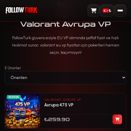
₺
Sepeti Görüntüle
Valorant Avrupa VP
FollowTurk güvencesiyle EU VP alımında şeffaf fiyat ve hızlı
teslimat sunar; valorant eu vp fiyatları için paketleri hemen
seçin, kaçırmayın!
5 Ürünler
İNDIRIM
VALORANT AVRUPA VP
Avrupa 475 VP
₺259.90