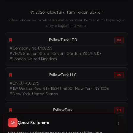
© 2026 FollowTurk. Tüm Hakları Saklıdır
followturk.com bizim tek resmi web sitemizdir. Benzer isimli başka hiçbir
siteyle bağlantımız yoktur.
FollowTurk LTD
UK
Company No. 17160355
71-75 Shelton Street, Covent Garden, WC2H 9JQ
London, United Kingdom
FollowTurk LLC
US
EIN: 38-4381276
169 Madison Ave STE 11534 Unit 301, New York, NY 10016
New York, United States
FollowTurk
TR
Vergi No: 611281456
🍪
Çerez Kullanımı
Adalet Mah. Manas Blv. Folkart Towers No: 39 İç Kapı No: 3408
İzmir, Türkiye