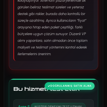
kolaylaştırıyor. Alternatif pazaryerlerinde sık
görülen belirsiz teslimat süreleri ve yetersiz
destek gibi riskler, burada daha kontrollü bir
süreçle azaltılmış. Ayrıca kullanıcıların “fiyat”
arayışına hitap eden paket çeşitliliği, farklı
bütçelere uygun çözüm sunuyor. Düzenli VP
alımı yapanlara, satın almadan önce toplam
maliyeti ve teslimat yöntemini kontrol ederek
ilerlemelerini öneririm.
DOĞRULANMIŞ SATIN ALMA
Bu hizmeti test ettik
Ayşe S.
MÜŞTERI DENEYIMI TEST UZMANI